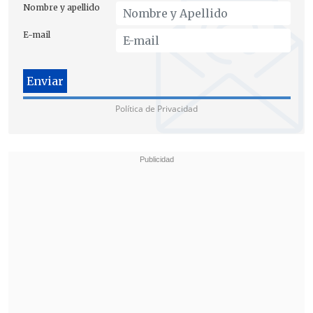
Nombre y apellido
E-mail
Las tareas de seguridad de las
delegaciones internacionales estarán en
manos de Carabineros.
Política de Privacidad
"En el marco de estas fechas,
102
actividades se van a desarrollar
fundamentalmente concentradas en la
Región Metropolitana.
Por supuesto, en
el marco de esas actividades, atención
especial hemos prestado a aquellas
actividades que se van a desarrollar
durante el día 10 y 11 de septiembre, para
lo cual hay planes operativos
planificados para garantizar orden