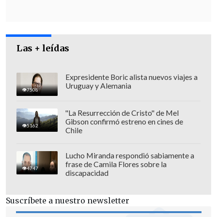
ministro de Italia; y representantes
políticos -como
Luis Zelaya
, de
Honduras, y
Roberto Álvarez Gil,
canciller de República Dominicana; y
Las + leídas
presidente del Consejo Federal de la
República Federal de Alemania,
Peter
Expresidente Boric alista nuevos viajes a
Uruguay y Alemania
Tschentscher
.
7508
"La Resurrección de Cristo" de Mel
Gibson confirmó estreno en cines de
5162
Chile
Lucho Miranda respondió sabiamente a
frase de Camila Flores sobre la
4747
discapacidad
Suscríbete a nuestro newsletter