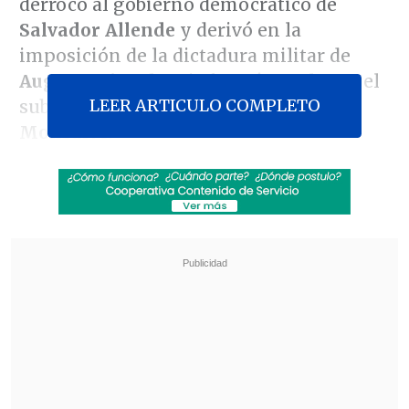
derrocó al gobierno democrático de
Salvador Allende
y derivó en la
imposición de la dictadura militar de
Augusto Pinochet
, informó este lunes el
LEER ARTICULO COMPLETO
subsecretario del Interior,
Manuel
Monsalve
.
Los presidentes que anunciaron su
participación en el acto oficial se
encuentran el
argentino
Alberto
Fernández
,
el colombiano
Gustavo Petro
,
el mexicano
Andrés Manuel López
Obrador
y el uruguayo
Luis Lacalle Pou
,
además del primer ministro de
Portugal,
António Costa
.