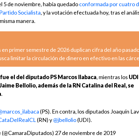
 el 5 de noviembre, había quedado
conformada por cuatro 
Partido Socialista
, y la votación efectuada hoy, tras el análi
a misma manera.
 en primer semestre de 2026 duplican cifra del año pasad
sca limitar la circulación de dinero en efectivo en las cárc
fue el del diputado PS Marcos Ilabaca
, mientras los
UDI
Jaime Bellolio, además de la RN Catalina del Real, se
a
.
@marcos_ilabaca
(PS). En contra, los diputados Joaquín Lav
ataDelRealCL
(RN) y
@jbellolio
(UDI).
e (@CamaraDiputados)
27 de noviembre de 2019