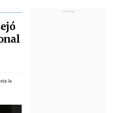
ejó
onal
ta: la