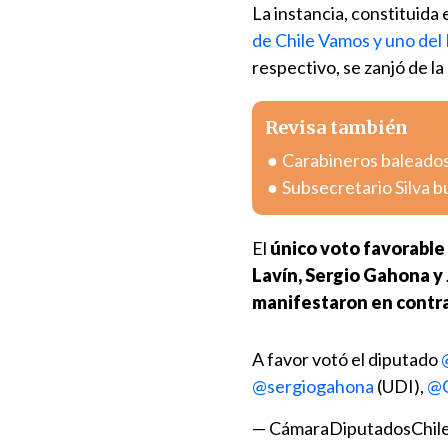
La instancia, constituida
de Chile Vamos y uno del 
respectivo, se zanjó de l
Revisa también
Carabineros baleados
Subsecretario Silva bu
El
único voto favorable 
Lavín, Sergio Gahona y 
manifestaron en contr
A favor votó el diputado
@sergiogahona
(UDI),
@C
— CámaraDiputadosChil