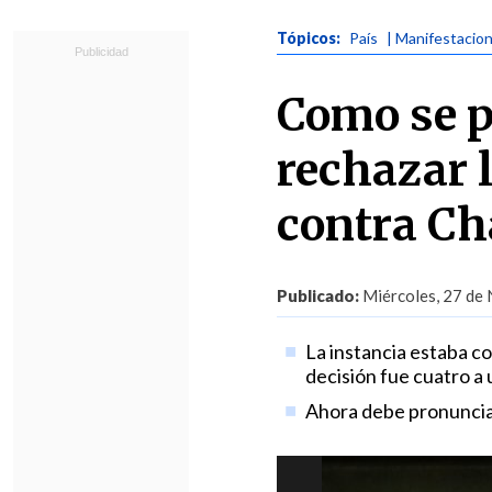
Tópicos:
País
| Manifestacio
Como se p
rechazar 
contra C
Publicado:
Miércoles, 27 de 
La instancia estaba co
decisión fue cuatro a 
Ahora debe pronunciar