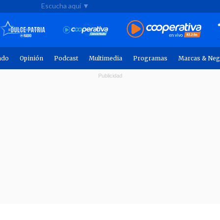
Escucha aquí ▼
ndo
Opinión
Podcast
Multimedia
Programas
Marcas & Neg