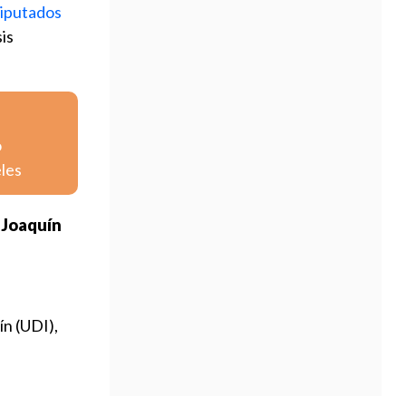
diputados
sis
o
eles
 Joaquín
ín (UDI),