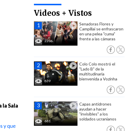
Videos + Vistos
Senadoras Flores y
Campillai se enfrascaron
en una pelea "cuma"
frente a las cámaras
2206
Colo Colo mostró el
"Lado B" de la
multitudinaria
bienvenida a Vozinha
839
Capas antidrones
 la Sala
ayudan a hacer
"invisibles" a los
soldados ucranianos
681
s y que