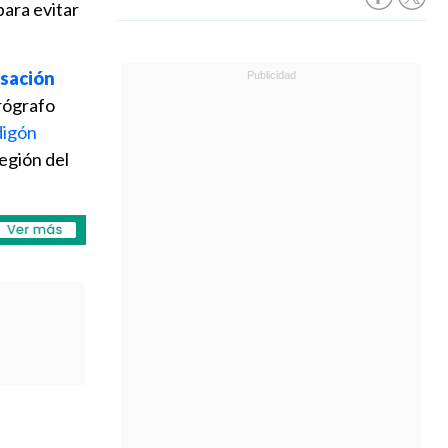
para evitar
sación
arógrafo
digón
egión del