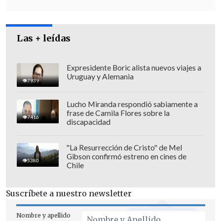
vigencia de los derechos humanos en
Chile"
, añadió Micco.
Las + leídas
Expresidente Boric alista nuevos viajes a
Uruguay y Alemania
7939
Lucho Miranda respondió sabiamente a
frase de Camila Flores sobre la
7416
discapacidad
"La Resurrección de Cristo" de Mel
Gibson confirmó estreno en cines de
5380
Chile
Suscríbete a nuestro newsletter
Además, uno de los temas importantes
de la reunión de Micco con Abrau fueron
Nombre y apellido