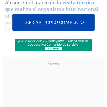
Abrāo
, en el marco de
la visita técnica
que realiza el organismo internacional
al país
en el contexto de las protestas
LEER ARTICULO COMPLETO
por la crisis social y la situación de los
derechos humanos.
El concluir el encuentro,
Micco valoró la
reunión en la que se dio cuenta al
organismo dependiente de la OEA
respecto de las personas lesionadas
y
respecto a las medidas que se requieren
para proteger los derechos humanos.
Revisa también
Incendio en domicilio provocó la muerte de
dos adultos mayores en Recoleta