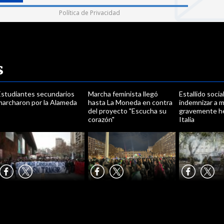
Política de Privacidad
s
Estudiantes secundarios
Marcha feminista llegó
Estallido soci
marcharon por la Alameda
hasta La Moneda en contra
indemnizar a 
del proyecto "Escucha su
gravemente he
corazón"
Italia