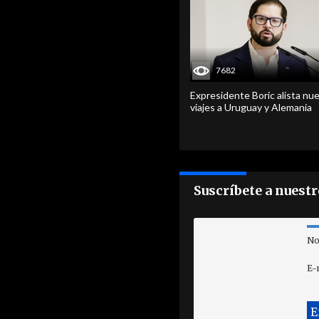
7682
Expresidente Boric alista nu
viajes a Uruguay y Alemania
Suscríbete a nuest
No
E-