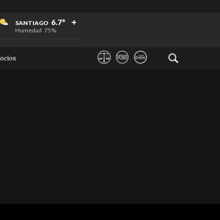
+
+
+
6.7°
SANTIAGO
Humedad
75%
ocios