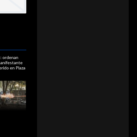
al: ordenan
manifestante
rido en Plaza