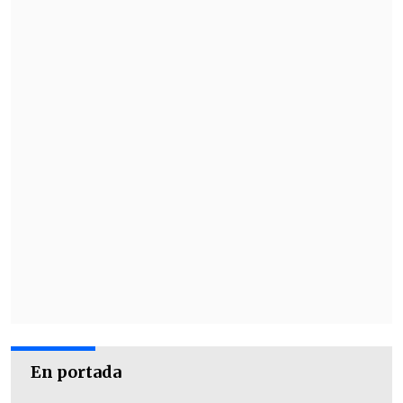
obtuvo respuesta
, con lo que refutaron la
aseveración de que dicho organismo no
solicitó información al Ejecutivo.
En portada