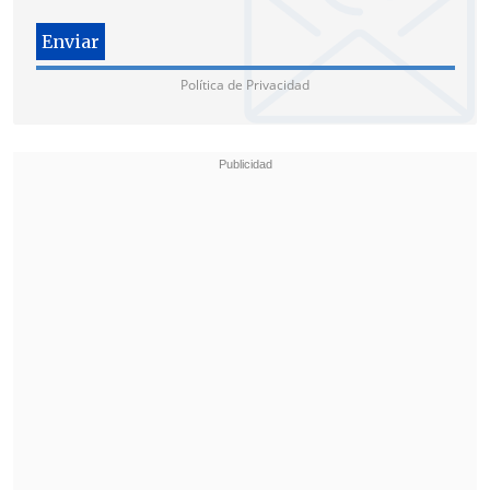
"El informe que hemos conocido hoy
lamentablemente incluye aseveraciones
irresponsables sin el respaldo
Política de Privacidad
correspondiente,
desconociendo el
adecuado funcionamiento de las
instituciones democráticas, el imperio
del estado de derecho y los esfuerzos
desplegados por el Estado para proteger
los derechos humanos. En Chile todas las
instituciones del Estado actúan con
plena independencia", afirmó la
subsecretaria.
Tras estas declaraciones, Amnistía
Internacional reveló a través de su
cuenta de Twitter que
el 28 de octubre
solicitó reunión con el Gobierno pero no