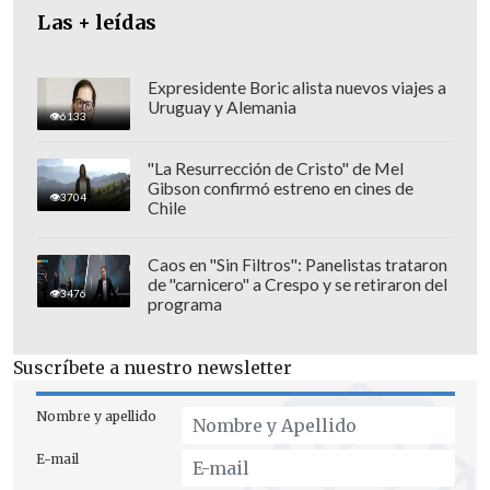
Las + leídas
Expresidente Boric alista nuevos viajes a
Uruguay y Alemania
6133
"La Resurrección de Cristo" de Mel
Gibson confirmó estreno en cines de
3704
Chile
Caos en "Sin Filtros": Panelistas trataron
de "carnicero" a Crespo y se retiraron del
3476
programa
Suscríbete a nuestro newsletter
Recabarren además acusó que el informe
del organismo internacional plantea
Nombre y apellido
"aseveraciones irresponsables"
E-mail