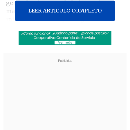
generalizados, usando la fuerza de
LEER ARTICULO COMPLETO
manera innecesaria y excesiva con la
intención de dañar y castigar a la
población que se manifiesta".
Recabarren enfatizó el compromiso del
Ejecutivo con la defensa de los derechos
humanos y descartando una política
deliberada para agredir a los
manifestantes.
Revisa también
Estallido social: Gobierno confirmó que
"pronto" resolverá las solicitudes de indulto
Corte ratificó destitución de enfermera que
viajó al extranjero durante licencia por hijo