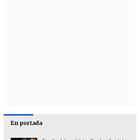
Uno de los principales instrumentos del
nuevo servicio será el
Sistema Nacional
de Áreas Protegidas
(SNAP), que
integrará todas las áreas protegidas de
Chile que actualmente están dispersas
en manos de diferentes ministerios.
El 21 por ciento de la superficie chilena
es territorio protegido
, y el 43 por ciento
de las áreas marinas son Zonas
Económicas Exclusivas, con normativas
En portada
específicas para proteger la
biodiversidad de esas costas.