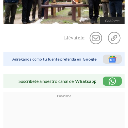
Gobierno
Llévatelo:
Agréganos como tu fuente preferida en
Google
Suscríbete a nuestro canal de
Whatsapp