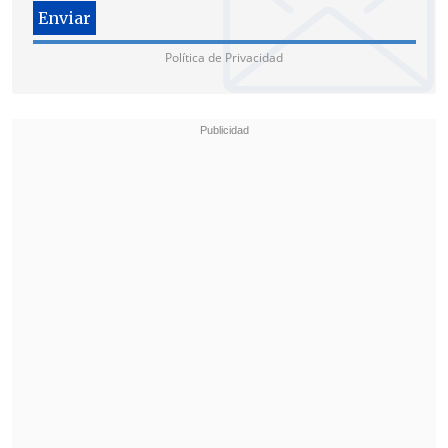
Política de Privacidad
El objetivo del Servicio de Biodiversidad y
Áreas Protegidas es contar con un único
organismo que integre todas las
responsabilidades para la conservación
de la biodiversidad en Chile.