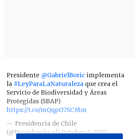
Presidente
@GabrielBoric
implementa
la
#LeyParaLaNaturaleza
que crea el
Servicio de Biodiversidad y Áreas
Protegidas (SBAP)
https://t.co/mQqpO7SCMm
— Presidencia de Chile
(@Presidencia_cl)
October 2, 2023