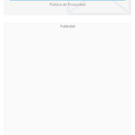
Política de Privacidad
fuera de dicha autopista, estarán afectos
a la restricción los vehículos cuyas
patentes terminen en los dígitos 2, 3, 4, 5,
6 y 7.