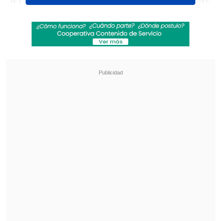
episodio, en especial la
prohibición de
encender calefactores a leña y
derivados de la madera (incluido
pellets) en toda la Región
Metropolitana
, medida que será
fiscalizada por los equipos de la Seremi
de Salud de la RM, en conjunto con los
municipios y Carabineros de Chile.
Revisa también
Sistema frontal deja más de 3.000
damnificados y cerca de 9.000 aislados en el
centro-sur
Senado formulará un pronunciamiento ético
tras cruce Flores-Campillai