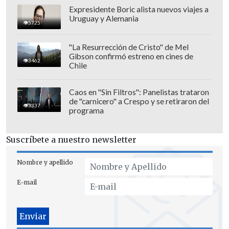
Expresidente Boric alista nuevos viajes a
Uruguay y Alemania
5725
"La Resurrección de Cristo" de Mel
Gibson confirmó estreno en cines de
3462
Chile
Caos en "Sin Filtros": Panelistas trataron
de "carnicero" a Crespo y se retiraron del
3337
programa
Además tendrán restricción los
vehículos particulares con sello verde
Suscríbete a nuestro newsletter
fabricados antes de 2011
: los afectados
son aquellos que tenga
patentes
Nombre y apellido
terminadas en los dígitos 2 y 3
.
E-mail
En el caso de los autos
sin sello verde
,
ninguno podrá circular dentro de la
Circunvalación Américo Vespucio
. Y