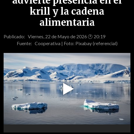
advierte presencia en el
krill y la cadena
alimentaria
Publicado: Viernes, 22 de Mayo de 2026 🕐 20:19
Fuente:
Cooperativa | Foto: Pixabay (referencial)
Play
Video