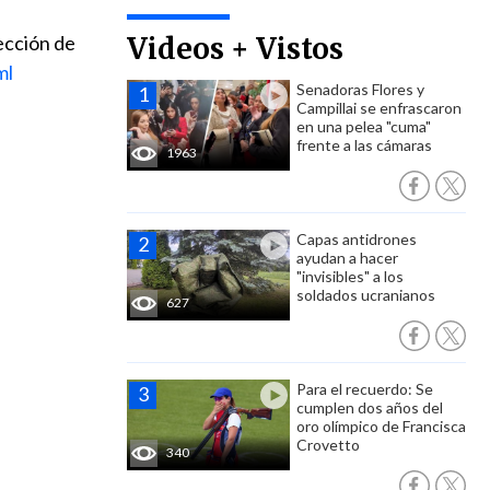
ección de
Videos + Vistos
ml
Senadoras Flores y
Campillai se enfrascaron
en una pelea "cuma"
frente a las cámaras
1963
Capas antidrones
ayudan a hacer
"invisibles" a los
soldados ucranianos
627
Para el recuerdo: Se
cumplen dos años del
oro olímpico de Francisca
Crovetto
340