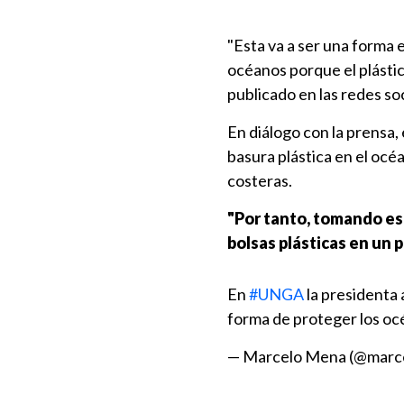
"Esta va a ser una forma
océanos porque el plástic
publicado en las redes soc
En diálogo con la prensa,
basura plástica en el océ
costeras.
"Por tanto, tomando es
bolsas plásticas en un
En
#UNGA
la presidenta 
forma de proteger los océ
— Marcelo Mena (@marc