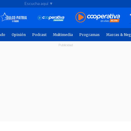
Escucha aquí ▼
ndo
Opinión
Podcast
Multimedia
Programas
Marcas & Neg