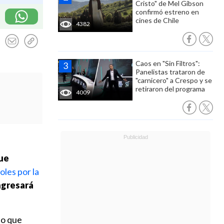
Cristo" de Mel Gibson
confirmó estreno en
cines de Chile
4382
Caos en "Sin Filtros":
Panelistas trataron de
"carnicero" a Crespo y se
retiraron del programa
4009
que
les por la
ngresará
ijo que