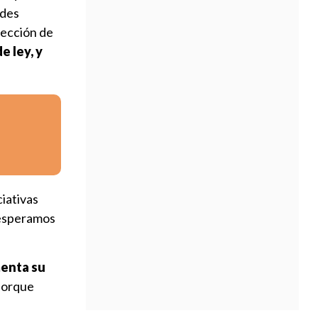
ades
tección de
e ley, y
ciativas
esperamos
enta su
porque