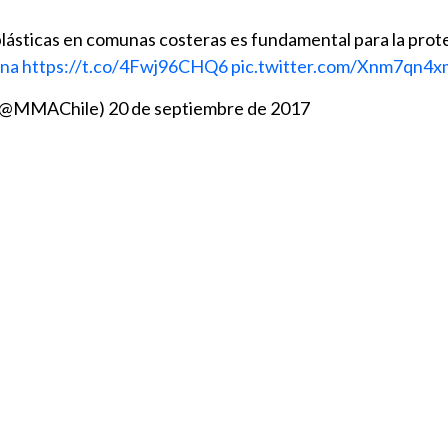
plásticas en comunas costeras es fundamental para la prot
na
https://t.co/4Fwj96CHQ6
pic.twitter.com/Xnm7qn4x
 (@MMAChile)
20 de septiembre de 2017