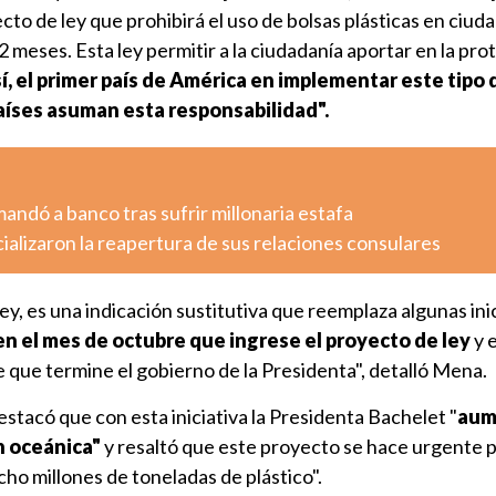
o de ley que prohibirá el uso de bolsas plásticas en ciud
2 meses. Esta ley permitir a la ciudadanía aportar en la pro
í, el primer país de América en implementar este tipo d
aíses asuman esta responsabilidad".
dó a banco tras sufrir millonaria estafa
cializaron la reapertura de sus relaciones consulares
ey, es una indicación sustitutiva que reemplaza algunas ini
en el mes de octubre que ingrese el proyecto de ley
y 
 que termine el gobierno de la Presidenta", detalló Mena.
estacó que con esta iniciativa la Presidenta Bachelet "
aum
n oceánica"
y resaltó que este proyecto se hace urgente 
cho millones de toneladas de plástico".