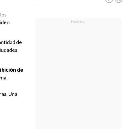
los
video
antidad de
ciudades
ibición de
na.
ras. Una