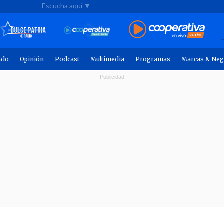
Escucha aquí ▼
ndo
Opinión
Podcast
Multimedia
Programas
Marcas & Neg