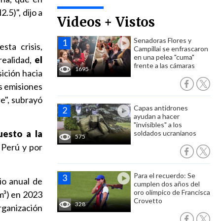
.5)", dijo a
Videos + Vistos
Senadoras Flores y
sta crisis,
Campillai se enfrascaron
en una pelea "cuma"
ealidad,
el
frente a las cámaras
1695
sición hacia
as emisiones
re", subrayó
Capas antidrones
ayudan a hacer
"invisibles" a los
esto a la
soldados ucranianos
575
 Perú y por
Para el recuerdo: Se
io anual de
cumplen dos años del
oro olímpico de Francisca
m³) en 2023
Crovetto
328
rganización