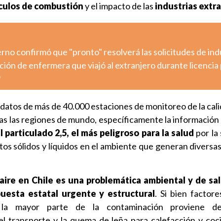
ículos de combustión
y el impacto de las
industrias extr
ierno confirmó que "pronto" resolverá las solicitudes de ind
ción de enfermera que viajó al extranjero durante licencia 
o
s datos de más de 40.000 estaciones de monitoreo de la cali
as las regiones de mundo, específicamente la información 
 particulado 2,5, el más peligroso para la salud
por la
os sólidos y líquidos en el ambiente que generan diversas
aire en Chile es una problemática ambiental y de sal
uesta estatal urgente y estructural
. Si bien factore
, la mayor parte de la contaminación proviene 
el transporte y la quema de leña para calefacción y coc