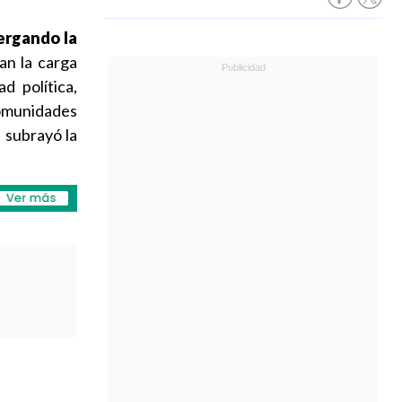
ergando la
an la carga
d política,
comunidades
 subrayó la