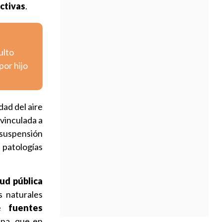
activas
.
ulto
por hijo
dad del aire
vinculada a
 suspensión
 patologías
ud pública
s naturales
de
fuentes
ina, que en