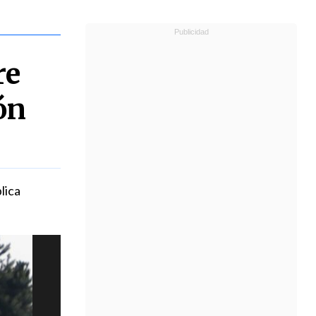
re
ón
lica
.