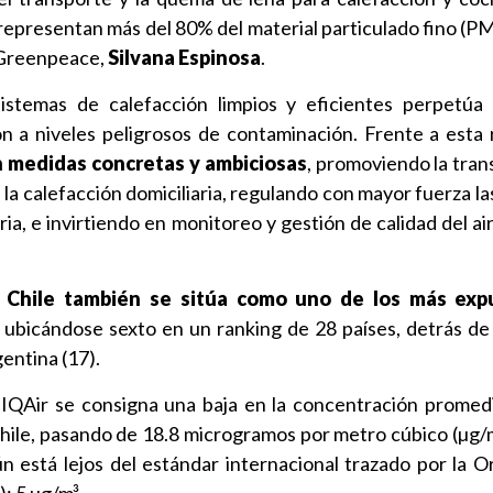
representan más del 80% del material particulado fino (PM2
 Greenpeace,
Silvana Espinosa
.
istemas de calefacción limpios y eficientes perpetúa e
n a niveles peligrosos de contaminación. Frente a esta r
n medidas concretas y ambiciosas
, promoviendo la tran
 la calefacción domiciliaria, regulando con mayor fuerza l
ria, e invirtiendo en monitoreo y gestión de calidad del ai
Chile también se sitúa como uno de los más expu
, ubicándose sexto en un ranking de 28 países, detrás de
entina (17).
e IQAir se consigna una baja en la concentración promed
Chile, pasando de 18.8 microgramos por metro cúbico (µg/
n está lejos del estándar internacional trazado por la O