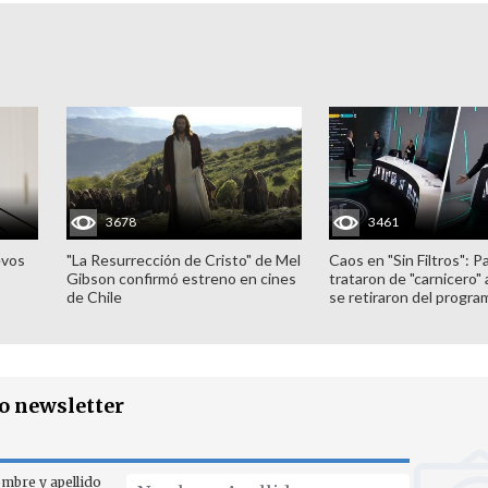
3678
3461
evos
"La Resurrección de Cristo" de Mel
Caos en "Sin Filtros": P
Gibson confirmó estreno en cines
trataron de "carnicero"
de Chile
se retiraron del progra
ro newsletter
mbre y apellido