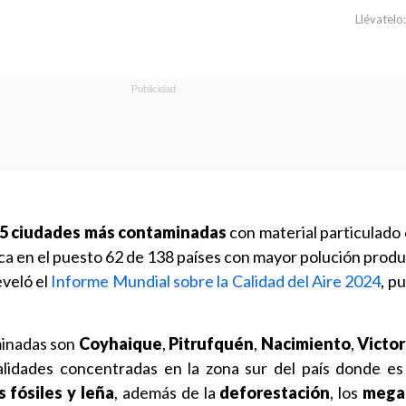
Llévatelo:
 15 ciudades más contaminadas
con material particulado
bica en el puesto 62 de 138 países con mayor polución prod
eveló el
Informe Mundial sobre la Calidad del Aire 2024
, p
inadas son
Coyhaique
,
Pitrufquén
,
Nacimiento
,
Victor
calidades concentradas en la zona sur del país donde es 
 fósiles y leña
, además de la
deforestación
, los
mega