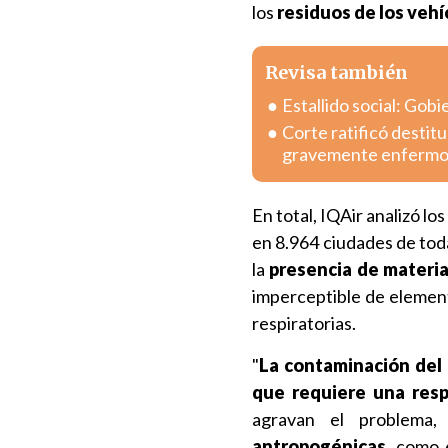
los
residuos de los veh
Revisa también
Estallido social: Gob
Corte ratificó destitu
gravemente enferm
En total, IQAir analizó lo
en 8.964 ciudades de tod
la
presencia de material
imperceptible de element
respiratorias.
"
La contaminación del 
que requiere una resp
agravan el problema
antropogénicas
, como 