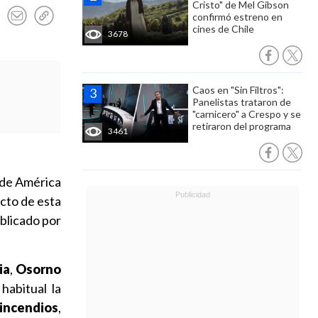
Cristo" de Mel Gibson
confirmó estreno en
cines de Chile
3678
Caos en "Sin Filtros":
Panelistas trataron de
"carnicero" a Crespo y se
retiraron del programa
3461
 de América
ucto de esta
ublicado por
ia
,
Osorno
habitual la
incendios
,