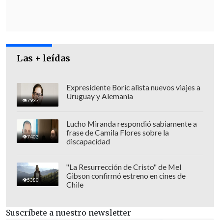
dispuesto el Tribunal, circunstancia que
constituye un incumplimiento a la
sentencia dictada en esta causa, en tanto
se refiere a materias que no fueron
Las + leídas
objeto de control, las cuales no pueden
ser añadidas en sede de cumplimiento de
un fallo judicial", añadió el tribunal.
Expresidente Boric alista nuevos viajes a
Uruguay y Alemania
7937
Lucho Miranda respondió sabiamente a
frase de Camila Flores sobre la
7403
discapacidad
"La Resurrección de Cristo" de Mel
Gibson confirmó estreno en cines de
5380
Chile
Suscríbete a nuestro newsletter