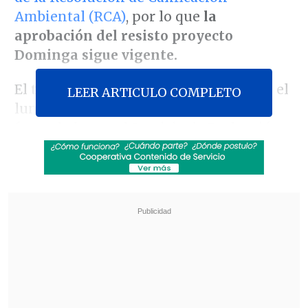
Ambiental (RCA)
, por lo que
la
aprobación del resisto proyecto
Dominga sigue vigente.
El tribunal, explicó
La Tercera
, resolvió el
LEER ARTICULO COMPLETO
lunes rechazar la excepción de pago
formulada por el Servicio de Evaluación
Ambiental (SEA) y mandató al Gobierno a
cumplir la sentencia del 9 de diciembre
de 2024, en la que se instruyó al Comité
de Ministros una pronunciación sobre
las reclamaciones en contra de la RCA.
Revisa también
Incendio consumió un bus eléctrico del