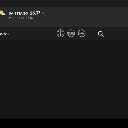
+
+
+
16.7°
SANTIAGO
Humedad
53%
ocios