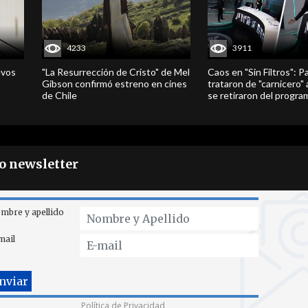
4233
3911
evos
"La Resurrección de Cristo" de Mel
Caos en "Sin Filtros": P
Gibson confirmó estreno en cines
trataron de "carnicero"
de Chile
se retiraron del progra
ro newsletter
mbre y apellido
mail
Política de Privacidad