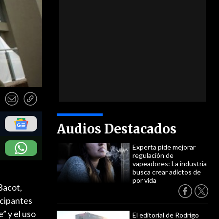
Audios Destacados
Experta pide mejorar
regulación de
vapeadores: La industria
busca crear adictos de
por vida
Bacot,
icipantes
” y el uso
El editorial de Rodrigo