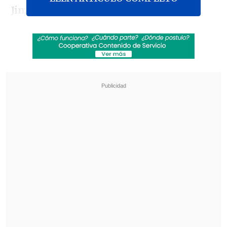
Jiménez, de 75 años, sufriera un coma
diabético
, según reporta
La Segunda
.
Revisa también
Experta pide mejorar regulación de
vapeadores: La industria busca crear adictos
de por vida
Retiro de Chile del NOAL: ¿Se alinea Chile con
algún bloque económico mundial?
La publicación añade que Jiménez se
habría contactado con el diario
insistiendo en que contaba con "pruebas
de que Díaz supuestamente utilizó de
manera irregular sus influencias