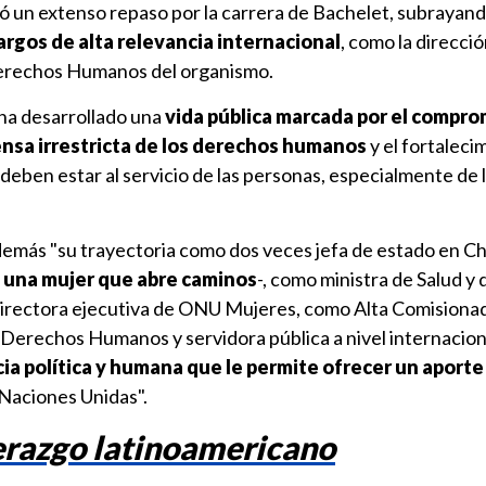
zó un extenso repaso por la carrera de Bachelet, subrayand
argos de alta relevancia internacional
, como la direcc
Derechos Humanos del organismo.
 ha desarrollado una
vida pública marcada por el compro
ensa irrestricta de los derechos humanos
y el fortaleci
 deben estar al servicio de las personas, especialmente de 
emás "su trayectoria como dos veces jefa de estado en Chi
,
una mujer que abre caminos
-, como ministra de Salud y
irectora ejecutiva de ONU Mujeres, como Alta Comisionad
 Derechos Humanos y servidora pública a nivel internacion
ia política y humana que le permite ofrecer un aporte 
 Naciones Unidas".
derazgo latinoamericano