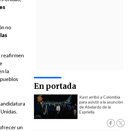
nes
ón no
las
s reafirmen
ue
en la
s pueblos
En portada
Kast arribó a Colombia
para asistir a la asunción
candidatura
de Abelardo de la
 Unidas.
Espriella
 ofrecer un