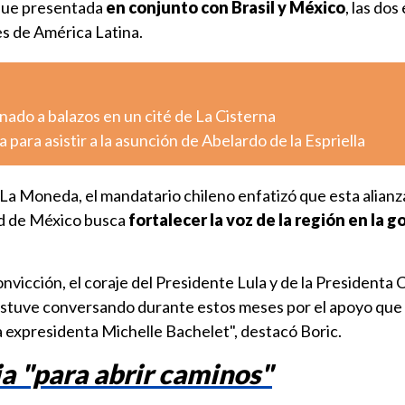
 fue presentada
en conjunto con Brasil y México
, las do
s de América Latina.
ado a balazos en un cité de La Cisterna
 para asistir a la asunción de Abelardo de la Espriella
La Moneda, el mandatario chileno enfatizó que esta alianz
ad de México busca
fortalecer la voz de la región en la 
nvicción, el coraje del Presidente Lula y de la Presidenta 
stuve conversando durante estos meses por el apoyo que 
a expresidenta Michelle Bachelet", destacó Boric.
a "para abrir caminos"