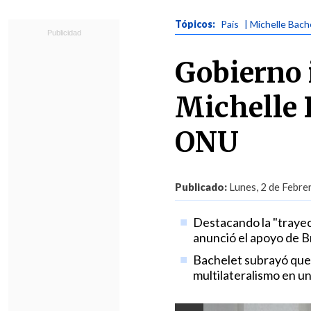
Tópicos:
País
| Michelle Bach
Gobierno 
Michelle B
ONU
Publicado:
Lunes, 2 de Febre
Destacando la "trayec
anunció el apoyo de Br
Bachelet subrayó que 
multilateralismo en u