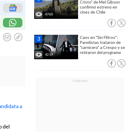
Cristo" de Mel Gibson
confirmó estreno en
cines de Chile
4765
Caos en "Sin Filtros":
Panelistas trataron de
"carnicero" a Crespo y se
retiraron del programa
4219
andidata a
o del