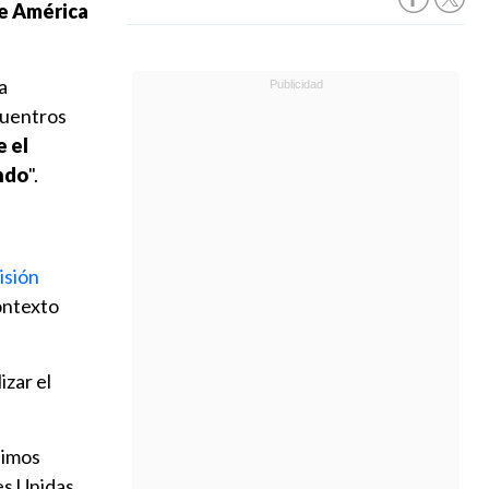
e América
a
cuentros
 el
undo
".
isión
ontexto
izar el
uimos
es Unidas,