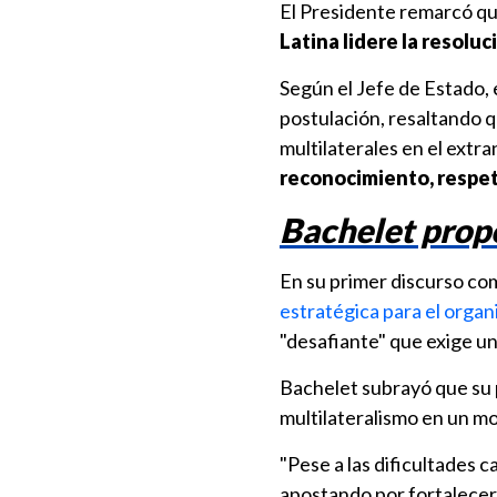
El Presidente remarcó q
Latina lidere la resoluc
Según el Jefe de Estado, e
postulación, resaltando q
multilaterales en el extra
reconocimiento, respeto
Bachelet prop
En su primer discurso co
estratégica para el organ
"desafiante" que exige u
Bachelet subrayó que su 
multilateralismo en un m
"Pese a las dificultades 
apostando por fortalecer