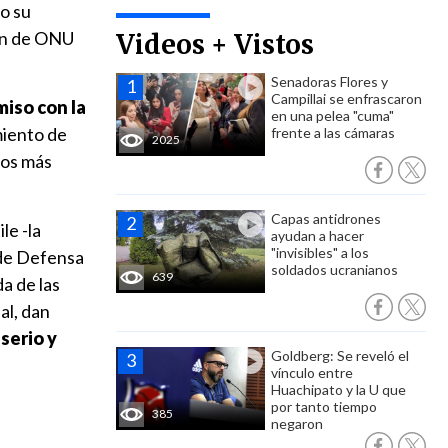
o su
ión de ONU
Videos + Vistos
Senadoras Flores y
Campillai se enfrascaron
miso con la
en una pelea "cuma"
miento de
frente a las cámaras
2025
los más
Capas antidrones
le -la
ayudan a hacer
"invisibles" a los
 de Defensa
soldados ucranianos
639
a de las
al, dan
serio y
Goldberg: Se reveló el
vínculo entre
Huachipato y la U que
por tanto tiempo
385
negaron