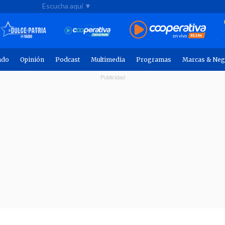
Escucha aquí ▼
ndo
Opinión
Podcast
Multimedia
Programas
Marcas & Neg