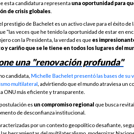
ue esta candidatura representa
una oportunidad para qu
ión de crisis globales
.
l prestigio de Bachelet es un activo clave para el éxito de l
ue "las veces que he tenido la oportunidad de estar en en
njero con la Presidenta, la verdad es que
es impresionante
 y cariño que se le tiene en todos los lugares del m
one una "renovación profunda"
mo candidata,
Michelle Bachelet presentó las bases de su v
ismo multilateral
, advirtiendo que el mundo atraviesa un c
na ONU más eficiente y transparente.
postulación es
un compromiso regional
que busca revital
omento de desconfianza institucional.
caracterizadas por un contexto geopolítico desafiante, seg
 las herramientas del multilateralismo, modernizar Nacion