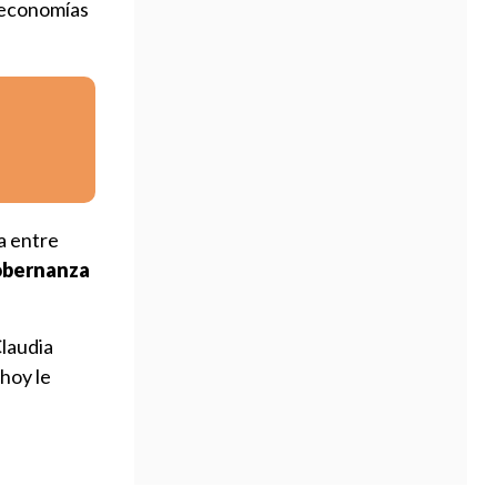
s economías
a entre
gobernanza
Claudia
hoy le