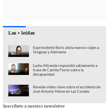
Barra
, padre de
Antonia Barra
,
quien
solicitó que esta ley tenga un
trabajo de aplicación
.
Las + leídas
Expresidente Boric alista nuevos viajes a
Uruguay y Alemania
8114
Lucho Miranda respondió sabiamente a
frase de Camila Flores sobre la
8057
discapacidad
Revelan video clave sobre el accidente de
José Antonio Neme en Las Condes
5944
"Mi crítica siempre va a ser -de acuerdo a
Suscríbete a nuestro newsletter
mi experiencia- que a las policías les