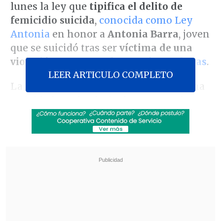
lunes la ley que
tipifica el delito de
femicidio suicida
,
conocida como Ley
Antonia
en honor a
Antonia Barra
, joven
que se suicidó tras ser
víctima de una
violación por parte de
Martín Pradenas
.
LEER ARTICULO COMPLETO
La promulgación se realizó durante una
actividad en el Palacio de La Moneda, en
la que participó la ministra de la Mujer y
la Equidad de Género,
Antonia Orellana
,
quien explicó que "lo que crea esta ley,
en primer lugar, es el delito del suicidio
femicida,
establece cuáles son las
hipótesis en las cuales se puede invocar
este delito
".