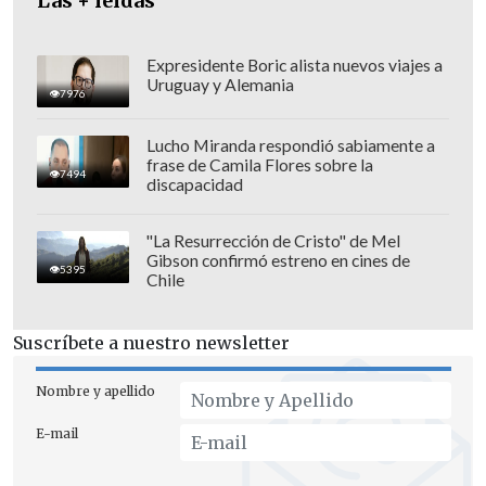
Las + leídas
Expresidente Boric alista nuevos viajes a
Uruguay y Alemania
7976
Lucho Miranda respondió sabiamente a
frase de Camila Flores sobre la
7494
discapacidad
"La Resurrección de Cristo" de Mel
Gibson confirmó estreno en cines de
La jefa de Obras Públicas también
5395
Chile
enfatizó en la importancia del sistema de
permisos para el Estado, siendo este uno
Suscríbete a nuestro newsletter
de los ejecutores de proyectos.
Nombre y apellido
"En particular,
en nuestro ministerio
E-mail
tenemos una cartera, que está en
desarrollo, que asciende cerca de 30 mil