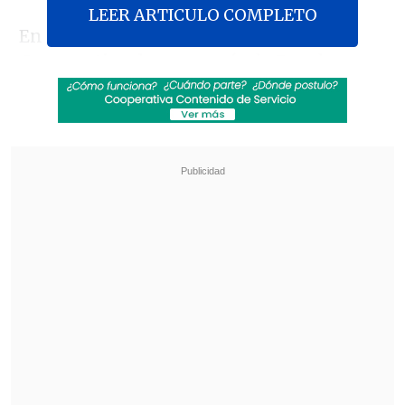
LEER ARTICULO COMPLETO
En entrevista con
El Diario de
Cooperativa
, la secretaría de Estado
señaló que "
hay cientos de permisos que
se otorgan por el Estado
", haciendo
hincapié en los que entrega el MOP y sus
diferentes direcciones.
Revisa también
Escolta del exministro Cordero frustró a
disparos un portonazo en Vitacura
Incendio en domicilio provocó la muerte de
dos adultos mayores en Recoleta
"Se ha avanzado en identificar los más