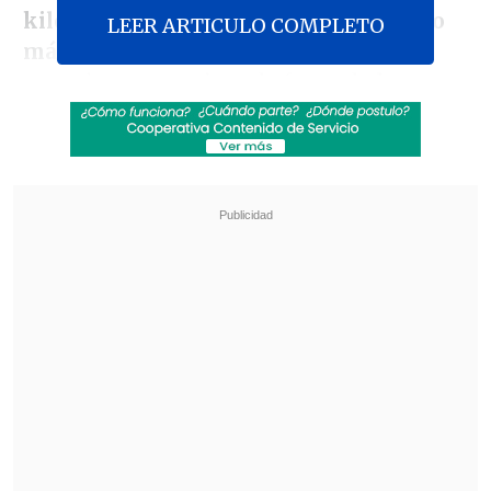
kilómetros,
se convierte en
el viaducto
LEER ARTICULO COMPLETO
más largo del país
y en la primera
autopista concesionada fuera de la
Región Metropolitana.
Revisa también
Nuevo plan para corredores de transporte
público no convence a alcaldes del Biobío
"Sin fachadas": SII y CNC lanzan plataforma
para denunciar locales comerciales
sospechosos
El puente conecta las comunas de
San
Pedro de la Paz con Hualpén
, lo que
facilitará el tránsito entre la ribera norte