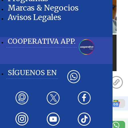
Marcas & Negocios
Avisos Legales
COOPERATIVA APP.
La app cuenta con una interfaz con botones
grandes, navegación intuitiva y lenguaje claro,
pensada "especialmente para quienes poseen
menos habilidades digitales".
Conecta Mayor UC
SÍGUENOS EN
Llévatelo:
Agréganos como tu fuente preferida en
Google
Suscríbete a nuestro canal de
Whatsapp