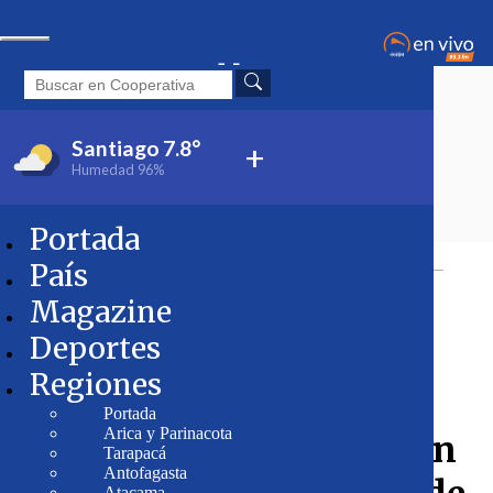
Santiago
7.8°
+
Humedad
96%
Portada
Tópicos:
País
Población
Adulto mayor
País
Magazine
Deportes
Regiones
Lanzan guía para que
Portada
Arica y Parinacota
adultos mayores puedan
Tarapacá
Antofagasta
Atacama