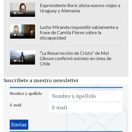
Prueba Censal, un o una censista visitará
Expresidente Boric alista nuevos viajes a
la vivienda y recogerá la información
Uruguay y Alemania
7980
por medio de un dispositivo móvil.
Lucho Miranda respondió sabiamente a
En caso de no encontrar a los residentes
frase de Camila Flores sobre la
7514
discapacidad
habituales de la vivienda, y tras varias
visitas, se dejará una carta con un código
"La Resurrección de Cristo" de Mel
de acceso para que las personas puedan
Gibson confirmó estreno en cines de
5404
Chile
auto censarse, a través de una plataforma
web.
Suscríbete a nuestro newsletter
Nombre y apellido
E-mail