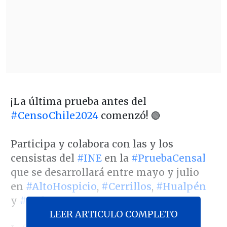
¡La última prueba antes del
#CensoChile2024
comenzó! 🟢
Participa y colabora con las y los
censistas del
#INE
en la
#PruebaCensal
que se desarrollará entre mayo y julio
en
#AltoHospicio
,
#Cerrillos
,
#Hualpén
y
#PadreLasCasas
.
LEER ARTICULO COMPLETO