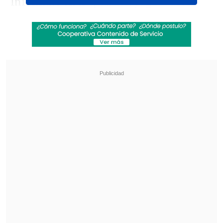
Infórmate en
https://t.co/yagdSVuY3X
pic.twitter.com/ya20QF5Unl
— INE Chile (@INE_Chile)
May 22, 2023
El Instituto Nacional de Estadísticas
(INE) comenzó este lunes la Prueba
Censal en cuatro comunas de igual
número de regiones de Chile
, ensayo
general que tiene el objetivo de probar y
evaluar integralmente el flujo de
producción y cada uno de los procesos
definidos para el Censo de Población y
Vivienda de 2024.
El proceso se realizará hasta julio en la
comuna de
Cerrillos
(Región