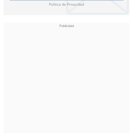
Política de Privacidad
Respecto del personal en terreno, se
informó que vestirán indumentaria
institucional:
gorro, mochila y
chaquetilla con logos del INE y una
credencial que contiene un código QR
,
por medio del cual se podrá corroborar la
identidad de la persona en el sitio
verificador.ine.cl
.
La jefa del Censo Población y Vivienda
del INE,
Macarena Alvarado
, dijo a