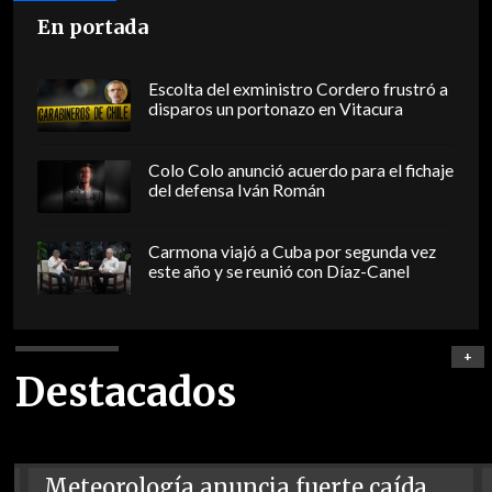
En portada
Escolta del exministro Cordero frustró a
disparos un portonazo en Vitacura
Colo Colo anunció acuerdo para el fichaje
del defensa Iván Román
Carmona viajó a Cuba por segunda vez
este año y se reunió con Díaz-Canel
+
Destacados
Meteorología anuncia fuerte caída