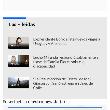
Las + leídas
Expresidente Boric alista nuevos viajes a
Uruguay y Alemania
7685
Lucho Miranda respondió sabiamente a
"Es el nivel más bajo de la serie histórica
frase de Camila Flores sobre la
6187
en el país,
está muy por debajo de lo que
discapacidad
se considera la Tasa Natural de
Reemplazo de una sociedad -que es de
"La Resurrección de Cristo" de Mel
Gibson confirmó estreno en cines de
2,1 hijos-, y es una de las más bajas en el
5227
Chile
mundo: hay sólo 14 países que tienen
tasas globales de fecundidad más bajas"
Suscríbete a nuestro newsletter
que Chile
, señaló el
director nacional del