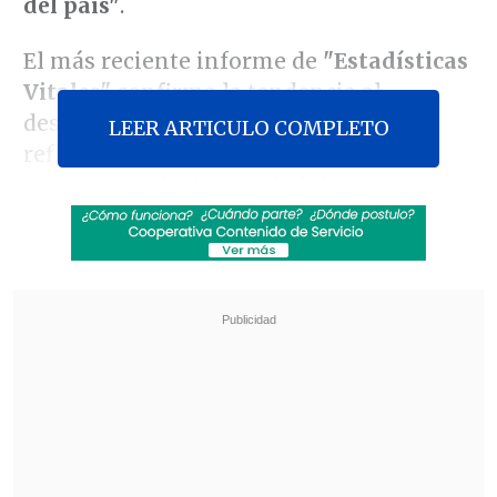
del país"
.
El más reciente informe de
"Estadísticas
Vitales"
confirma la tendencia al
descenso de los niveles de fecundidad,
LEER ARTICULO COMPLETO
reflejado en el aludido indicador, que
representa el
número de hijos(as) que,
en promedio, tendrá una mujer durante
su vida fértil (15-49 años).
Revisa también
José Antonio Neme protagonizó colisión en
Las Condes
Conductor de aplicación fue baleado en
encerrona en Santiago Centro