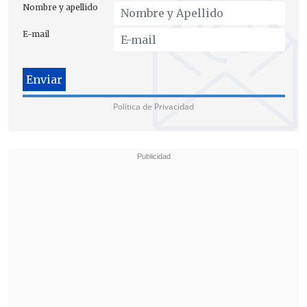
INE, Ricardo Vicuña
, al presentar en una
Nombre y apellido
conferencia de prensa los resultados.
E-mail
Política de Privacidad