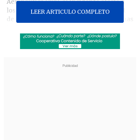
Aeronáutica Civil, el
incidente
afectó a
los vuelos
B737
de Aerolíneas
y al
A321
LEER ARTICULO COMPLETO
de Latam
, sin que se registraran pesonas
lesionadas.
Revisa también
Trama bielorrusa: Exministra Vivanco declara
ante Fiscalía
Kast presentó en cadena nacional su "Agenda
contra el Crimen Organizado y el Terrorismo
(ACOT)"
No obstante, los pasajeros fueron
desembarcados, y sus viajes
reprogramados, mientras que la DGAC