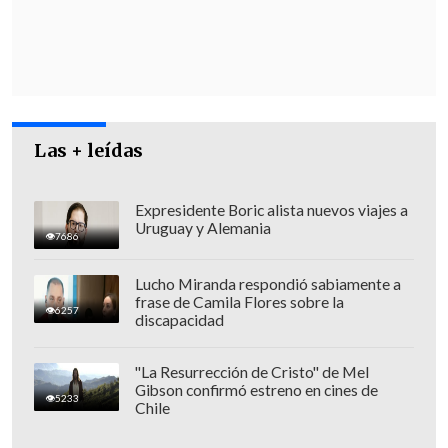
impactó contra un bus.
Lamentablemente, las personas a bordo
del vehículo menor murieron en el lugar.
Se trata de una mujer que conducía y un
acompañante de sexo masculino",
dijo el
Las + leídas
fiscal jefe de Vicuña,
Nicolás Shertzer.
Expresidente Boric alista nuevos viajes a
Uruguay y Alemania
7686
Lucho Miranda respondió sabiamente a
frase de Camila Flores sobre la
6257
discapacidad
"La Resurrección de Cristo" de Mel
Gibson confirmó estreno en cines de
5233
Chile