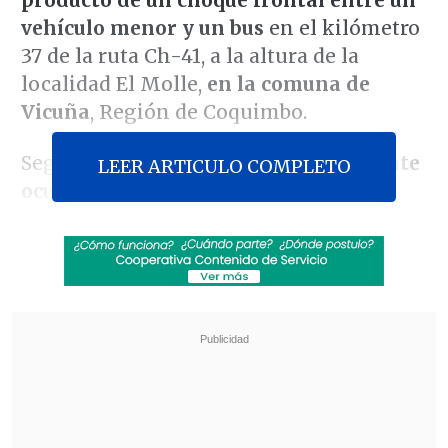
producto de un choque frontal entre un
vehículo menor y un bus
en el kilómetro
37 de la ruta Ch-41, a la altura de la
localidad El Molle,
en la comuna de
Vicuña
, Región de Coquimbo.
Según información policial,
el accidente
LEER ARTICULO COMPLETO
ocurrió cuando un bus de la
Municipalidad de Vicuña
, que
transportaba aproximadamente 30
integrantes del Club Adulto Mayor,
chocó de frente con un vehículo de tipo
station wagon, en el que viajaban dos
personas.
Revisa también