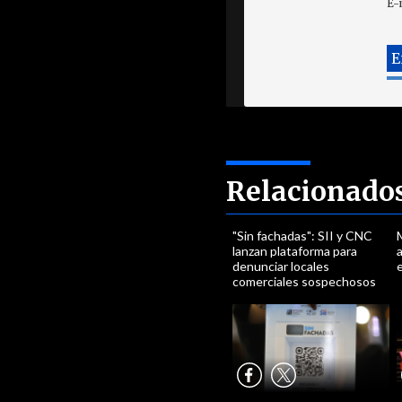
E-
Relacionado
"Sin fachadas": SII y CNC
M
lanzan plataforma para
a
denunciar locales
comerciales sospechosos