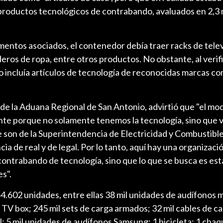
productos tecnológicos de contrabando, avaluados en 2,3 
entos asociados, el contenedor debía traer racks de telev
eros de ropa, entre otros productos. No obstante, al verifi
o incluía artículos de tecnología de reconocidas marcas c
de la Aduana Regional de San Antonio, advirtió que "el mo
te porque no solamente tenemos la tecnología, sino que 
 son de la Superintendencia de Electricidad y Combustible
cia de real y de legal. Por lo tanto, aquí hay una organizaci
ontrabando de tecnología, sino que lo que se busca es esta
es".
64.602 unidades, entre ellas 38 mil unidades de audífonos 
 TV box; 245 mil sets de carga armados; 32 mil cables de c
el; 5 mil unidades de audífonos Samsung; 1 bicicleta; 1 chaq