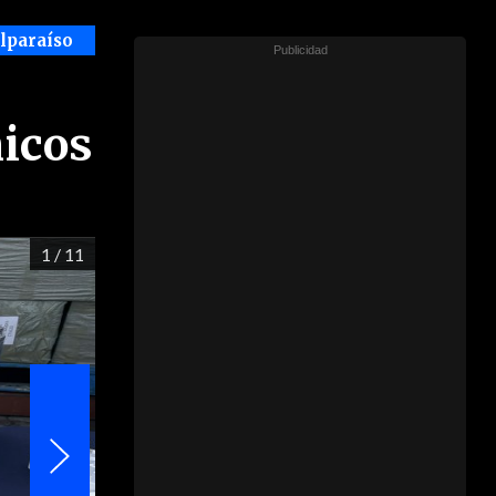
alparaíso
nicos
1
/ 11