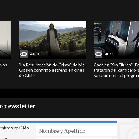
4430
4051
evos
"La Resurrección de Cristo" de Mel
Caos en "Sin Filtros": P
Gibson confirmó estreno en cines
trataron de "carnicero"
de Chile
se retiraron del progra
ro newsletter
mbre y apellido