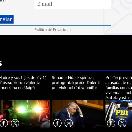
mail
Política de Privacidad
s
adre y sus hijos de 7 y 11
Senador Fidel Espinoza
Prisión preven
ños sufrieron violenta
protagonizó procedimiento
acusada de est
encerrona en Maipú
por violencia intrafamiliar
familias con c
viviendas soci
Antofagasta