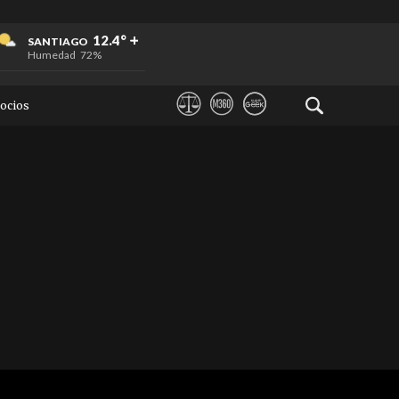
+
+
+
12.4°
SANTIAGO
Humedad
72%
ocios