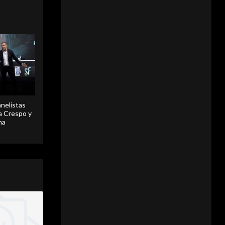
anelistas
 a Crespo y
ma