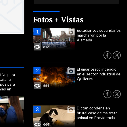
Fotos + Vistas
Estudiantes secundarios
marcharon por la
Alameda
812
El gigantesco incendio
en el sector industrial de
tiva para
Quilicura
afar a
upos para
664
ales en
Dictan condena en
brutal caso de maltrato
animal en Providencia
664