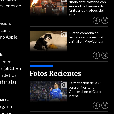
rindió ante Vozinha con
millones de
encendida bienvenida
junto a los trofeos del
club
isión,
car la
Dictan condena en
omo Apple,
brutal caso de maltrato
animal en Providencia
dus
vienen
s (SEC), en
Fotos Recientes
ón detrás,
far a las
La formación de la UC
para enfrentar a
Cobresal en el Claro
Arena
marca
arga en
ueta y