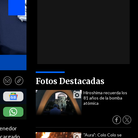
- Aduanas
Fotos Destacadas
Hiroshima recuerda los
81 años de la bomba
atómica
ntenedor
"Aura": Colo Colo se
a cargado