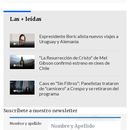
incidente se produjo mientras el
adolescente se encontraba
Las + leídas
"compartiendo con un grupo de amigos
al interior de un domicilio".
Expresidente Boric alista nuevos viajes a
Uruguay y Alemania
7337
"La Resurrección de Cristo" de Mel
Gibson confirmó estreno en cines de
4966
Chile
Caos en "Sin Filtros": Panelistas trataron
de "carnicero" a Crespo y se retiraron del
4365
programa
Suscríbete a nuestro newsletter
Nombre y apellido