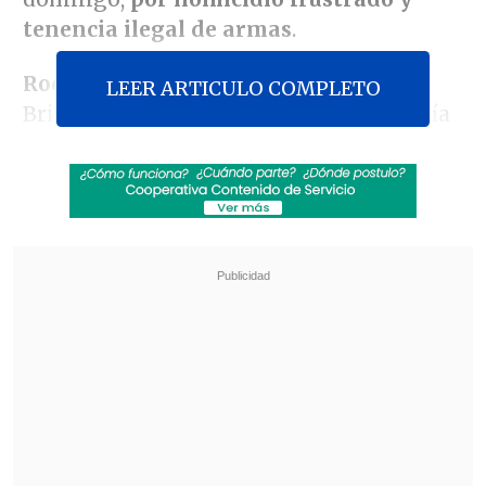
tenencia ilegal de armas
.
Rodrigo Gallardo,
subprefecto de la
LEER ARTICULO COMPLETO
Brigada de Homicidios (BH) de la Policía
de Investigaciones (PDI) de Valparaíso,
detalló que el hecho ocurrió el sábado en
la noche, cuando "el turno de instrucción
y flagrancia del Ministerio Público
solicitó la concurrencia de la BH, junto al
Laboratorio de Criminalística (Lacrim),
en primera instancia,
hasta el Hospital
Gustavo Fricke de Viña del Mar por un
homicidio frustrado con arma de fuego".
Revisa también