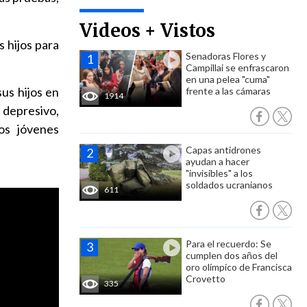
Videos + Vistos
s hijos para
Senadoras Flores y
Campillai se enfrascaron
en una pelea "cuma"
us hijos en
frente a las cámaras
1914
 depresivo,
os jóvenes
Capas antidrones
ayudan a hacer
"invisibles" a los
soldados ucranianos
611
Para el recuerdo: Se
cumplen dos años del
oro olímpico de Francisca
Crovetto
335