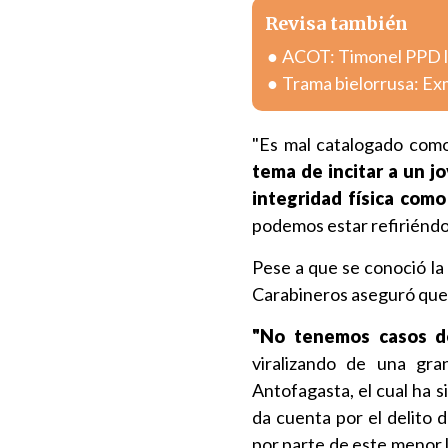
Revisa también
ACOT: Timonel PPD lla
Trama bielorrusa: Exm
"Es mal catalogado com
tema de incitar a un j
integridad física como
podemos estar refiriéndo
Pese a que se conoció la 
Carabineros aseguró que 
"No tenemos casos de
viralizando de una gr
Antofagasta, el cual ha si
da cuenta por el delito 
por parte de este menor l