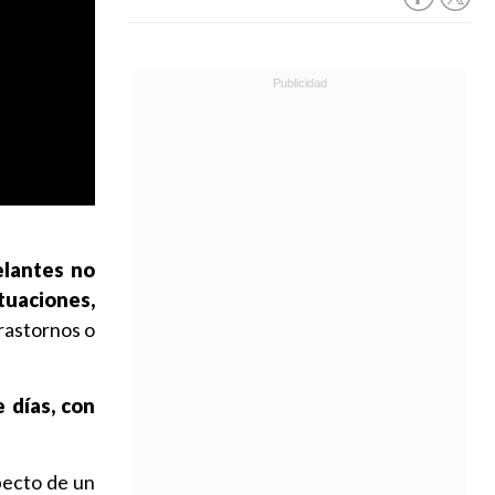
elantes no
tuaciones,
rastornos o
 días, con
pecto de un