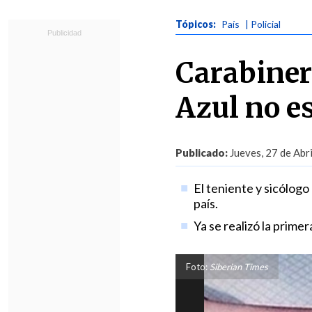
Tópicos:
País
| Policial
Carabiner
Azul no es
Publicado:
Jueves, 27 de Abri
El teniente y sicólog
país.
Ya se realizó la primer
Foto:
Siberian Times