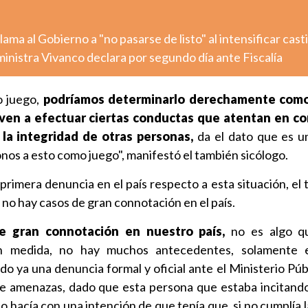
ma al Gobierno a "no pasarse de listo" al intensificar cast
inistra Vivanco declara por segundo día ante Fiscalía
o juego,
podríamos determinarlo derechamente como 
oven a efectuar ciertas conductas que atentan en co
 la integridad de otras personas,
da el dato que es un
nos a esto como juego", manifestó el también sicólogo.
primera denuncia en el país respecto a esta situación, el
no hay casos de gran connotación en el país.
 gran connotación en nuestro país,
no es algo q
an medida, no hay muchos antecedentes, solamente 
do ya una denuncia formal y oficial ante el Ministerio Públ
de amenazas, dado que esta persona que estaba incitando 
o hacía con una intención de que tenía que, si no cumplía 