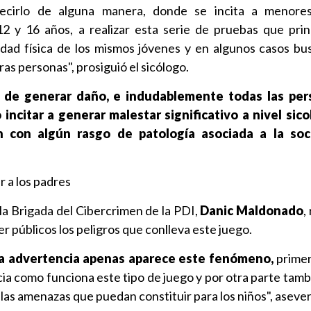
decirlo de alguna manera, donde se incita a menore
2 y 16 años, a realizar esta serie de pruebas que pri
idad física de los mismos jóvenes y en algunos casos bu
ras personas", prosiguió el sicólogo.
s de generar daño, e indudablemente todas las pe
incitar a generar malestar significativo a nivel sic
 con algún rasgo de patología asociada a la soci
r a los padres
 la Brigada del Cibercrimen de la PDI,
Danic Maldonado
,
er públicos los peligros que conlleva este juego.
 la advertencia apenas aparece este fenómeno,
primer
ia como funciona este tipo de juego y por otra parte tam
las amenazas que puedan constituir para los niños", asever