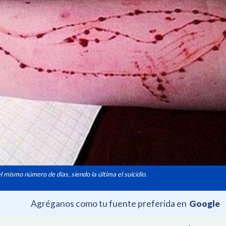
l mismo número de días, siendo la última el suicidio.
Agréganos como tu fuente preferida en
Google