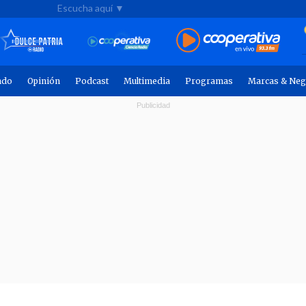
Escucha aquí ▼
ndo
Opinión
Podcast
Multimedia
Programas
Marcas & Neg