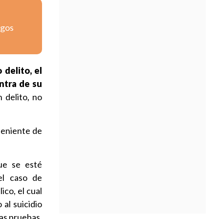
igos
delito, el
ntra de su
 delito, no
 teniente de
ue se esté
el caso de
ico, el cual
al suicidio
las pruebas,