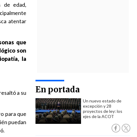
s de edad,
ncipalmente
sca atentar
rsonas que
ológico son
opatía, la
En portada
 resaltó a su
Un nuevo estado de
excepción y 28
proyectos de ley: los
o para que
ejes de la ACOT
bién puedan
ó.