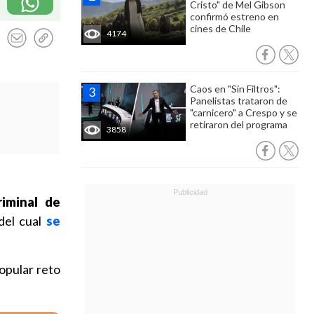
Cristo" de Mel Gibson
confirmó estreno en
cines de Chile
4174
Caos en "Sin Filtros":
Panelistas trataron de
"carnicero" a Crespo y se
retiraron del programa
3858
riminal de
del cual
se
popular reto