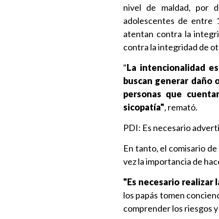
nivel de maldad, por 
adolescentes de entre 1
atentan contra la integr
contra la integridad de ot
"
La intencionalidad e
buscan generar daño o 
personas que cuentan
sicopatía"
, remató.
PDI: Es necesario adverti
En tanto, el comisario de
vez la importancia de hac
"Es necesario realizar
los papás tomen concienc
comprender los riesgos y 