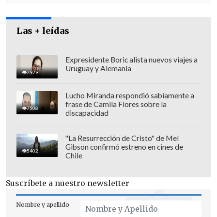
Las + leídas
El Municipio de Cartagena aprovechó la
Expresidente Boric alista nuevos viajes a
Uruguay y Alemania
oportunidad para recordar la
7979
importancia de
"tener precaución al
Lucho Miranda respondió sabiamente a
realizar actividades en la playa,
frase de Camila Flores sobre la
7508
especialmente cuando se excavan hoyos
discapacidad
o se realizan otros juegos, ya que la
arena cede con rapidez y puede generar
"La Resurrección de Cristo" de Mel
Gibson confirmó estreno en cines de
situaciones peligrosas".
5402
Chile
"Fue terrible"
Suscríbete a nuestro newsletter
El hecho ocurrió luego de que el menor
Nombre y apellido