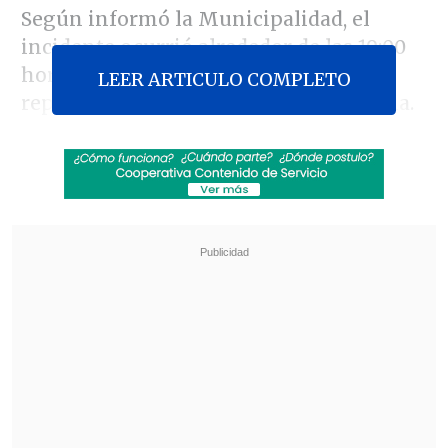
Según informó la Municipalidad, el
incidente ocurrió alrededor de las 19:00
horas del sábado y fue rápidamente
LEER ARTICULO COMPLETO
reportado a los servicios de emergencia.
Revisa también
Escolta del exministro Cordero frustró a
disparos un portonazo en Vitacura
Incendio en domicilio provocó la muerte de
dos adultos mayores en Recoleta
El equipo de Bomberos, junto con el
personal del Municipio y la Dirección de
Operaciones, trabajaron juntos para
rescatar al menor.
Utilizaron