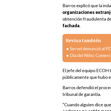
Barros explicó que la ind
organizaciones extran
obtención fraudulenta d
fachada
.
Revisa también
Servel denunció al PD
Día del Niño: Comerc
El jefe del equipo ECOH t
públicamente que hubo exc
Barros defendió el proced
tribunal de garantía.
"Cuando alguien dice que 