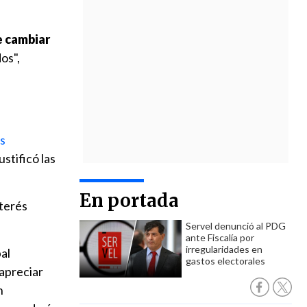
 cambiar
os",
s
stificó las
En portada
nterés
Servel denunció al PDG
ante Fiscalía por
irregularidades en
al
gastos electorales
 apreciar
n