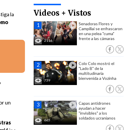
Videos + Vistos
tiga la
como
Senadoras Flores y
Campillai se enfrascaron
en una pelea "cuma"
frente a las cámaras
2116
Colo Colo mostró el
"Lado B" de la
multitudinaria
bienvenida a Vozinha
739
ó
or un
Capas antidrones
ayudan a hacer
"invisibles" a los
soldados ucranianos
665
tras