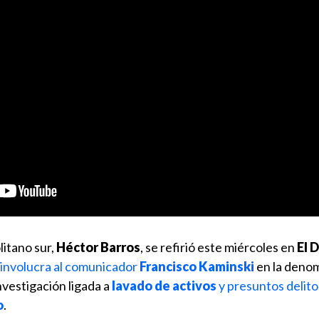
litano sur,
Héctor Barros
, se refirió este miércoles en
El 
 involucra al comunicador
Francisco Kaminski
en la deno
nvestigación ligada a
lavado de activos
y presuntos delito
o
.