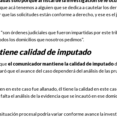
das solo porque al fiscal de la investigación se le ocu
no que acá tenemos a alguien que se dedica a cautelar los d
r que las solicitudes están conforme a derecho, y ese es el 
e "son órdenes judiciales que fueron impartidas por este tr
odos los domicilios que nosotros pedimos".
iene calidad de imputado
 que
el comunicador mantiene la calidad de imputado
d
aró que el avance del caso dependerá del análisis de las p
n en este caso fue allanado, él tiene la calidad en este ca
lta el análisis de la evidencia que se incautó en ese domici
situación procesal podría variar conforme avance la invest