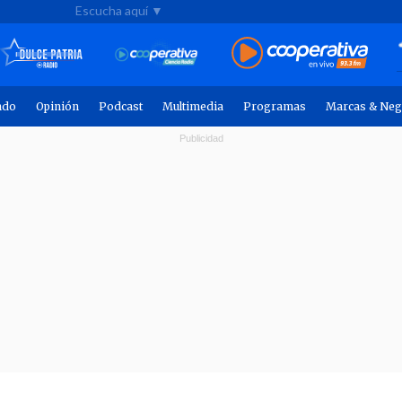
Escucha aquí ▼
ndo
Opinión
Podcast
Multimedia
Programas
Marcas & Neg