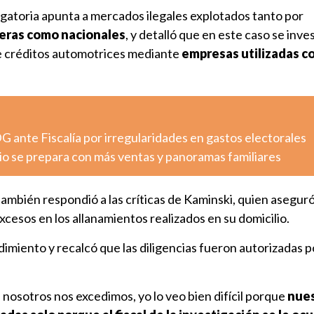
agatoria apunta a mercados ilegales explotados tanto por
jeras como nacionales
, y detalló que en este caso se inves
e créditos automotrices mediante
empresas utilizadas 
G ante Fiscalía por irregularidades en gastos electorales
io se prepara con más ventas y panoramas familiares
ambién respondió a las críticas de Kaminski, quien asegur
esos en los allanamientos realizados en su domicilio.
imiento y recalcó que las diligencias fueron autorizadas p
nosotros nos excedimos, yo lo veo bien difícil porque
nues