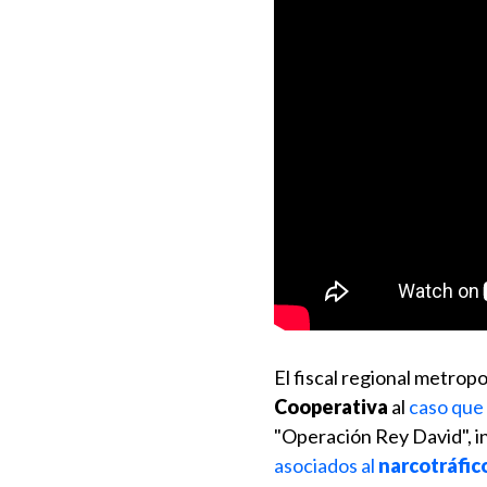
El fiscal regional metropo
Cooperativa
al
caso que
"Operación Rey David", i
asociados al
narcotráfic