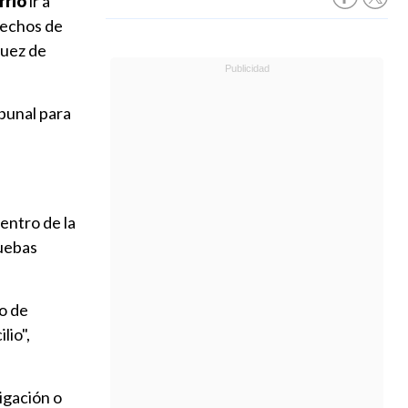
rrió
ir a
erechos de
juez de
ibunal para
entro de la
ruebas
so de
lio",
igación o