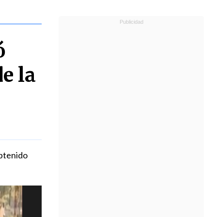
ó
e la
obtenido