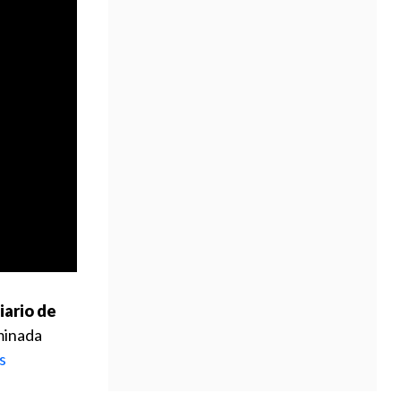
Diario de
minada
s