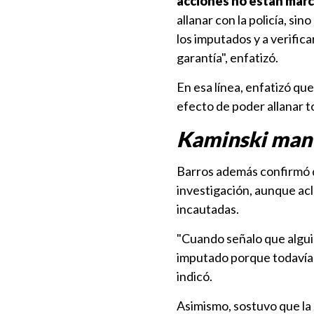
acciones no están marca
allanar con la policía, si
los imputados y a verifica
garantía", enfatizó.
En esa línea, enfatizó qu
efecto de poder allanar t
Kaminski mant
Barros además confirmó
investigación, aunque acl
incautadas.
"Cuando señalo que alguie
imputado porque todavía fa
indicó.
Asimismo, sostuvo que la 