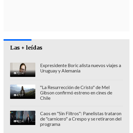
Las + leídas
Expresidente Boric alista nuevos viajes a
Uruguay y Alemania
7214
"Nos encontramos realizando todas las
"La Resurrección de Cristo" de Mel
diligencias de investigación, como es el
Gibson confirmó estreno en cines de
4737
trabajo de sitio del suceso,
Chile
empadronamiento de testigos y
levantamiento de cámaras de seguridad,
Caos en "Sin Filtros": Panelistas trataron
de "carnicero" a Crespo y se retiraron del
a fin de
establecer fehacientemente
4214
programa
cómo ocurrieron los hechos",
agregó.