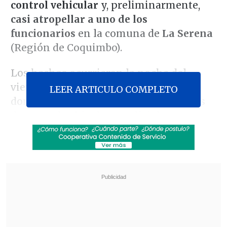
control vehicular
y, preliminarmente,
casi
atropellar a uno de los
funcionarios
en la comuna de
La Serena
(Región de Coquimbo).
Los hechos ocurrieron la noche del
viernes en el
sector Las Compañías,
LEER ARTICULO COMPLETO
donde Carabineros desarrollaba labores
de control vehicular y policial; momento
en que
hicieron uso de sus armas de
servicio para enfrentar el
comportamiento del automovilista.
Revisa también
Colombiano fue asesinado a balazos en un cité
de La Cisterna