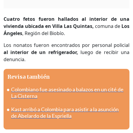
Cuatro fetos fueron hallados al interior de una
vivienda ubicada en Villa Las Quintas,
comuna de
Los
Ángeles
, Región del Biobío.
Los nonatos fueron encontrados por personal policial
al interior de un refrigerador,
luego de recibir una
denuncia.
Revisa también
Colombiano fue asesinado a balazos en un cité de
La Cisterna
Kast arribó a Colombia para asistir a la asunción
de Abelardo de la Espriella