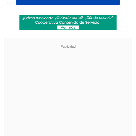
octubre.
A través de un comunicado público, la
institución informó que "en el contexto
de los hechos de público conocimiento
relacionados con el exsubsecretario del
Interior", el director general de la PDI,
Eduardo Cerna
, determinó
"cursar el
retiro absoluto" de la prefecta
inspectora.
Revisa también
Escolta del exministro Cordero frustró a
disparos un portonazo en Vitacura
Incendio en domicilio provocó la muerte de
dos adultos mayores en Recoleta