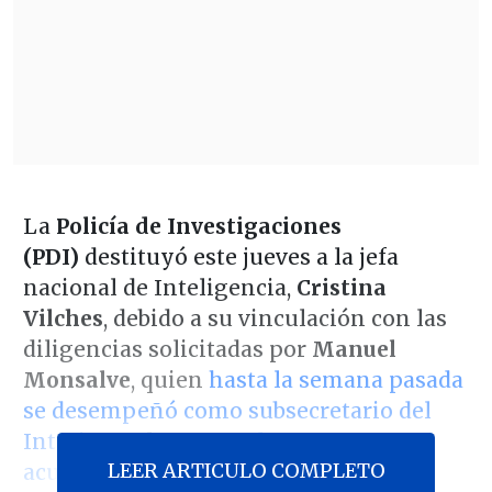
La
Policía de Investigaciones
(PDI)
destituyó este jueves a la jefa
nacional de Inteligencia,
Cristina
Vilches
, debido a su vinculación con las
diligencias solicitadas por
Manuel
Monsalve
, quien
hasta la semana pasada
se desempeñó como subsecretario del
Interior
y al que
una de sus asesoras
LEER ARTICULO COMPLETO
acusó de violación
el pasado 14 de