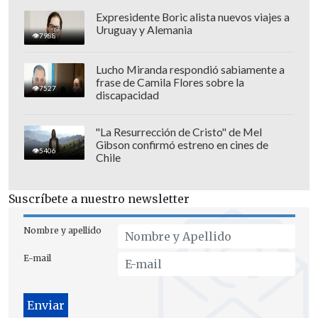
Expresidente Boric alista nuevos viajes a
Uruguay y Alemania
7988
Lucho Miranda respondió sabiamente a
frase de Camila Flores sobre la
7527
discapacidad
"La Resurrección de Cristo" de Mel
Gibson confirmó estreno en cines de
El Ministerio Público indaga desde la
5406
Chile
semana pasada en las gestiones que
Monsalve, aún siendo subsecretario,
Suscríbete a nuestro newsletter
realizó
al pedir a funcionarios de
Inteligencia de la PDI que revisaran las
Nombre y apellido
cámaras de seguridad en el hotel
donde
E-mail
se habría cometido la agresión.
Según ha trascendido,
Vilches fue