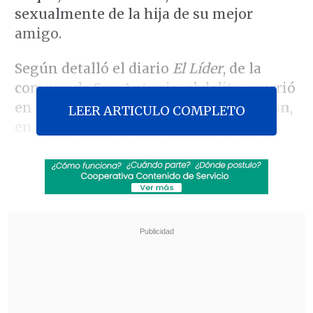
sexualmente de la hija de su mejor
amigo.
Según detalló el diario
El Líder
, de la
comuna de San Antonio, el delito ocurrió
en la localidad costera de
San Sebastián
,
LEER ARTICULO COMPLETO
en Cartagena, en circunstancias que
la
víctima fue a alojar a la casa del sujeto
,
que era "
el mejor amigo de su papá
y en
quien confiaba por conocerlo desde
pequeña", de modo que lo llamaba
"tío"
.
Revisa también
Equipos de rescate siguen con la búsqueda de
colombiano desaparecido en el Cerro Panul