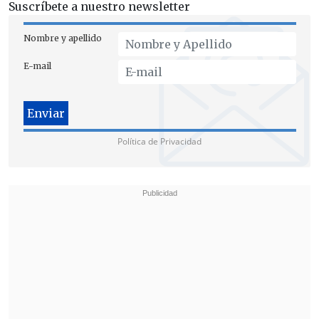
Suscríbete a nuestro newsletter
Nombre y apellido
E-mail
Política de Privacidad
En el juicio se acreditó que el abuso
ocurrió en horas de la madrugada del
17
de noviembre de 2022
, en la habitación
principal del domicilio, donde "Jorge
A.S.C. realizó tocaciones por sobre y
debajo de la ropa de la adolescente,