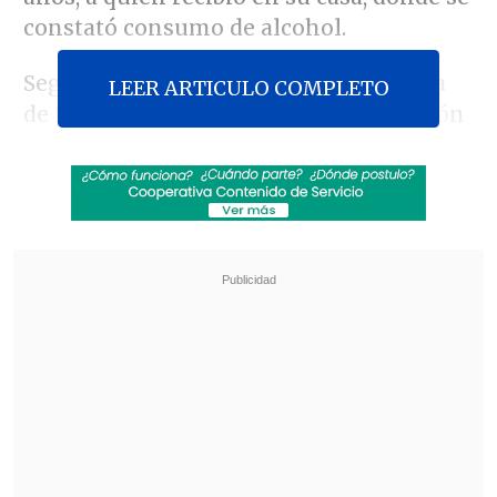
constató consumo de alcohol.
Según detalló la Brigada Investigadora
LEER ARTICULO COMPLETO
de Delitos Sexuales (Brisex) de la Región
de Aysén, el pasado viernes el Ministerio
Público -a raíz de una denuncia- ordenó
la presencia de detectives en el hospital
regional, en la misma comuna.
Revisa también
Escolta del exministro Cordero frustró a
disparos un portonazo en Vitacura
Incendio en domicilio provocó la muerte de
dos adultos mayores en Recoleta