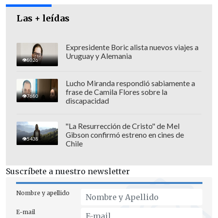
Las + leídas
Expresidente Boric alista nuevos viajes a
Uruguay y Alemania
8026
Lucho Miranda respondió sabiamente a
frase de Camila Flores sobre la
7680
discapacidad
"La Resurrección de Cristo" de Mel
Gibson confirmó estreno en cines de
5438
Chile
"
¿Cuántos muertos más faltan para que
Suscríbete a nuestro newsletter
el Gobierno tome en serio los temas
de
seguridad
y genere las acciones
Nombre y apellido
concretas para impedir que siga
E-mail
muriendo gente en Cerro Navia?",