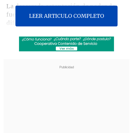
La descarada ostentación de poder de
fuego ha quedado reflejada en
videos
LEER ARTICULO COMPLETO
difundidos en redes sociales
, grabados
en el contexto del
velorio de alto riesgo
de un delincuente apodado
"Chuby"
:
Christian Venegas Vidal, de 27
años
, quien fue
asesinado el fin de
semana en la misma comuna
.
Revisa también
Futbolista de Lota Schwager recibió pena en
libertad por fatal conducción en estado de
ebriedad
Prisión para acusado de secuestrar, violar y
agredir brutalmente a expareja en Santa
Bárbara