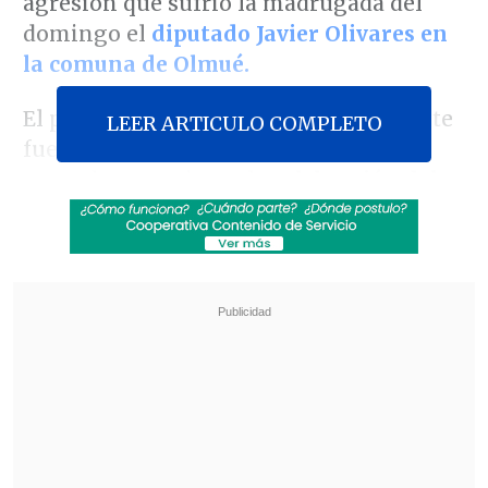
agresión que sufrió la madrugada del
domingo el
diputado Javier Olivares en
la comuna de Olmué.
El parlamentario del Partido de la Gente
LEER ARTICULO COMPLETO
fue golpeado mientras asistía, junto a
parte de su equipo, a la
celebración del
aniversario del Club Deportivo
Montevideo
. Según relató, el hecho
ocurrió pocos minutos después de llegar
al recinto, cuando un
jugador lo golpeó -
por su espalda- en el rostro.
Revisa también
Así fue el intento de encerrona repelido por el
escolta del exministro Cordero