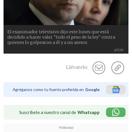
El exanimador televisivo dijo este lunes que está
decidido a hacer valer "todo el peso de la ley" contra
quienes lo golpearon a él y a un asesor.
ATON
Llévatelo:
Agréganos como tu fuente preferida en
Google
Suscríbete a nuestro canal de
Whatsapp