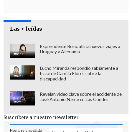
Las + leídas
Expresidente Boric alista nuevos viajes a
Uruguay y Alemania
8114
Lucho Miranda respondió sabiamente a
frase de Camila Flores sobre la
8057
discapacidad
Los sujetos, de
37 y 39 años de edad
,
Revelan video clave sobre el accidente de
José Antonio Neme en Las Condes
fueron identificados con las iniciales
5944
F.E.P.P.
y
C.A.P.P.
, respectivamente.
Suscríbete a nuestro newsletter
"Es muy importante señalar que
ambos
Nombre y apellido