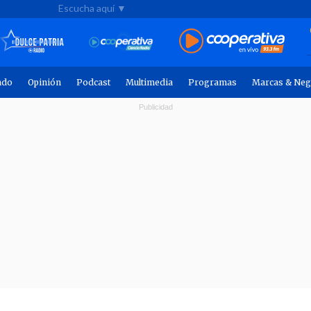
Escucha aquí ▼
ndo
Opinión
Podcast
Multimedia
Programas
Marcas & Neg