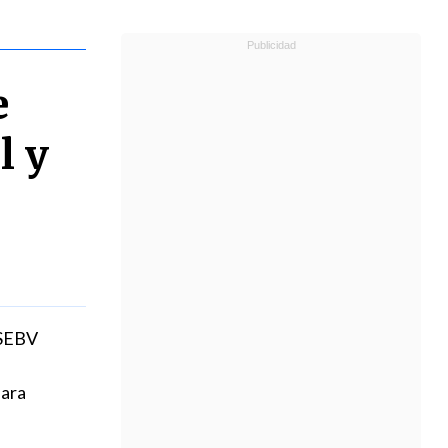
e
l y
 SEBV
para