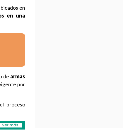
ubicados en
dos en una
mo de
armas
vigente por
del proceso