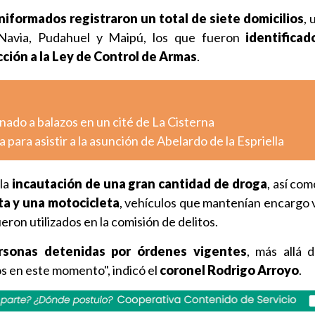
niformados registraron un total de siete domicilios
, 
Navia, Pudahuel y Maipú, los que fueron
identifica
cción a la Ley de Control de Armas
.
ado a balazos en un cité de La Cisterna
 para asistir a la asunción de Abelardo de la Espriella
 la
incautación de una gran cantidad de droga
, así co
ta y una motocicleta
, vehículos que mantenían encargo 
ron utilizados en la comisión de delitos.
sonas detenidas por órdenes vigentes
, más allá 
s en este momento", indicó el
coronel Rodrigo Arroyo
.