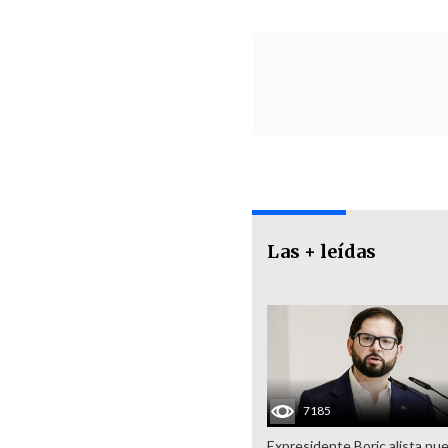
Las + leídas
7185
Expresidente Boric alista nu