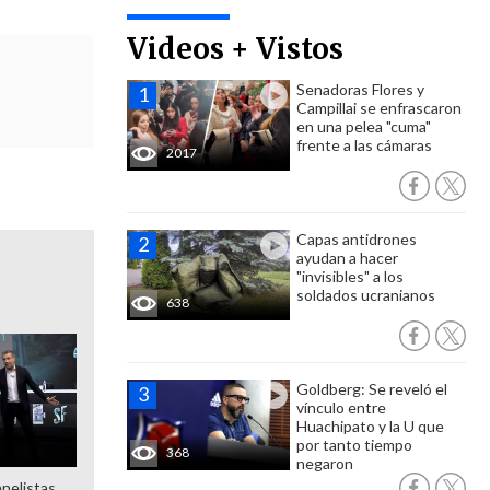
Videos + Vistos
Senadoras Flores y
Campillai se enfrascaron
en una pelea "cuma"
frente a las cámaras
2017
Capas antidrones
ayudan a hacer
"invisibles" a los
soldados ucranianos
638
Goldberg: Se reveló el
vínculo entre
Huachipato y la U que
por tanto tiempo
368
negaron
anelistas