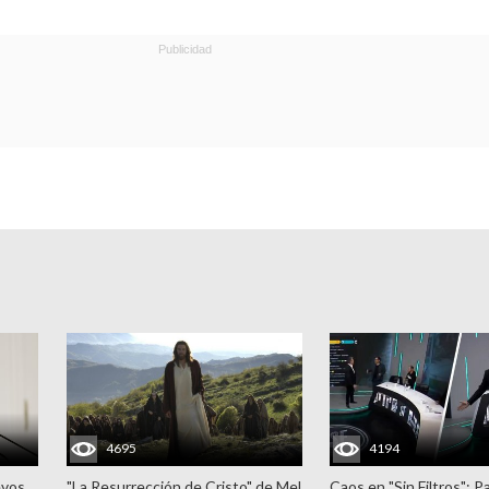
4695
4194
evos
"La Resurrección de Cristo" de Mel
Caos en "Sin Filtros": P