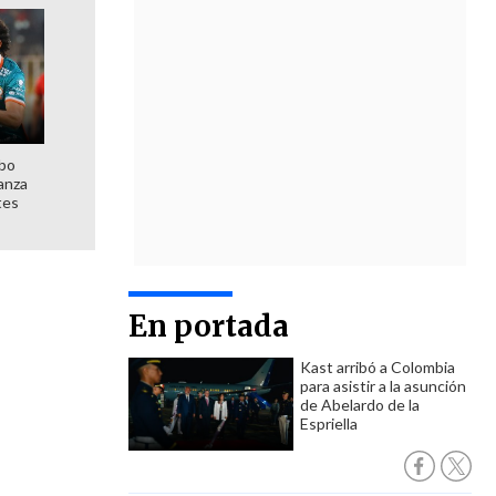
mbo
anza
tes
En portada
Kast arribó a Colombia
para asistir a la asunción
de Abelardo de la
Espriella