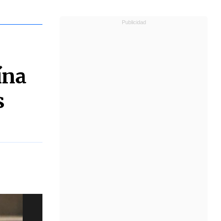
ína
s