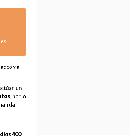
 es
ados y al
fectúan un
atos
, por lo
rnanda
n
ilos 400