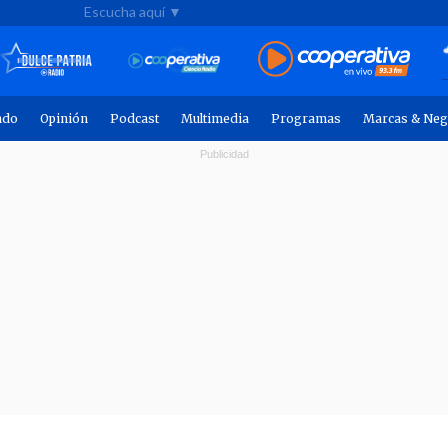
Escucha aquí ▼
ndo
Opinión
Podcast
Multimedia
Programas
Marcas & Neg