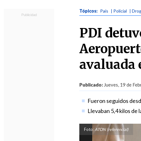
Tópicos:
País
| Policial
| Dro
PDI detuvo
Aeropuert
avaluada 
Publicado:
Jueves, 19 de Feb
Fueron seguidos desd
Llevaban 5,4 kilos de 
Foto:
ATON (referencial)