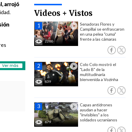
, arrojó
Videos + Vistos
ridad.
sión
Senadoras Flores y
Campillai se enfrascaron
en una pelea "cuma"
frente a las cámaras
2200
res
Colo Colo mostró el
"Lado B" de la
multitudinaria
bienvenida a Vozinha
839
Capas antidrones
ayudan a hacer
"invisibles" a los
soldados ucranianos
679