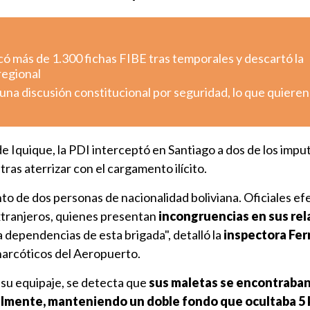
có más de 1.300 fichas FIBE tras temporales y descartó la
regional
 una discusión constitucional por seguridad, lo que quieren
 Iquique, la PDI interceptó en Santiago a dos de los imput
ras aterrizar con el cargamento ilícito.
to de dos personas de nacionalidad boliviana. Oficiales e
extranjeros, quienes presentan
incongruencias en sus rel
 dependencias de esta brigada", detalló la
inspectora Fe
inarcóticos del Aeropuerto.
a su equipaje, se detecta que
sus maletas se encontraba
lmente, manteniendo un doble fondo que ocultaba 5 k