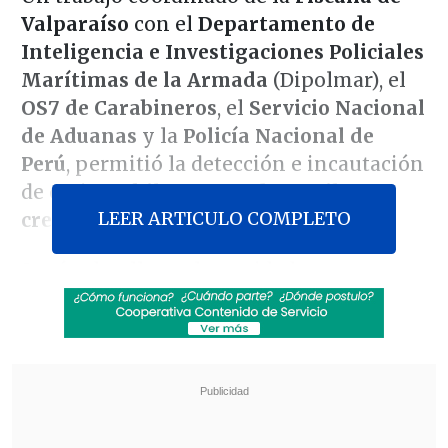
Valparaíso
con el
Departamento de
Inteligencia e Investigaciones Policiales
Marítimas de la Armada
(Dipolmar), el
OS7 de Carabineros
, el
Servicio Nacional
de Aduanas
y la
Policía Nacional de
Perú
, permitió la detección e incautación
de casi
850 kilogramos de marihuana
LEER ARTICULO COMPLETO
creepy en el puerto de San Antonio
.
Según detallaron las unidades
involucradas en el procedimiento -que
se bautizó como "
Operación
Independencia"-
la droga
ingresó a
Chile por vía marítima desde Colombia
,
distribuida dentro de 40 cajas y un total
de
762 paquetes
.