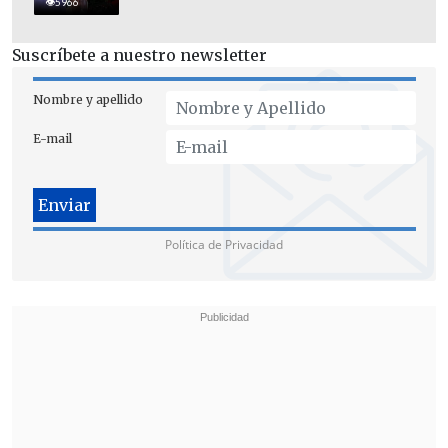
destacó que este resultado fue
"
producto
5966
de un trabajo interagencial y de
Suscríbete a nuestro newsletter
cooperación internacional".
Nombre y apellido
E-mail
Política de Privacidad
"Queremos evitar que en nuestros
puertos, que gozan de prestigio