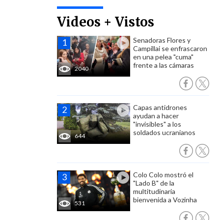
Videos + Vistos
Senadoras Flores y
Campillai se enfrascaron
en una pelea "cuma"
frente a las cámaras
2040
Capas antidrones
ayudan a hacer
"invisibles" a los
soldados ucranianos
644
Colo Colo mostró el
"Lado B" de la
multitudinaria
bienvenida a Vozinha
531