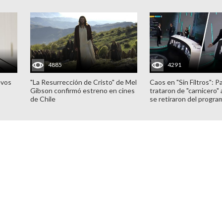
4885
4291
evos
"La Resurrección de Cristo" de Mel
Caos en "Sin Filtros": P
Gibson confirmó estreno en cines
trataron de "carnicero"
de Chile
se retiraron del progra