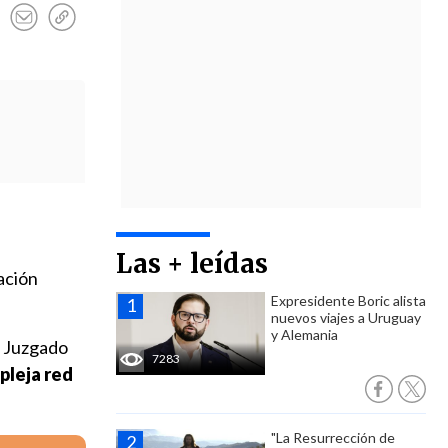
Las + leídas
ación
Expresidente Boric alista
nuevos viajes a Uruguay
y Alemania
el Juzgado
7283
pleja red
"La Resurrección de