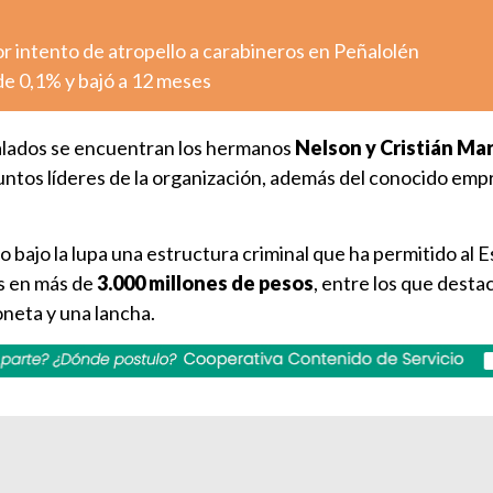
r intento de atropello a carabineros en Peñalolén
 de 0,1% y bajó a 12 meses
ñalados se encuentran los hermanos
Nelson y Cristián Ma
untos líderes de la organización, además del conocido emp
o bajo la lupa una estructura criminal que ha permitido al 
s en más de
3.000 millones de pesos
, entre los que desta
oneta y una lancha.