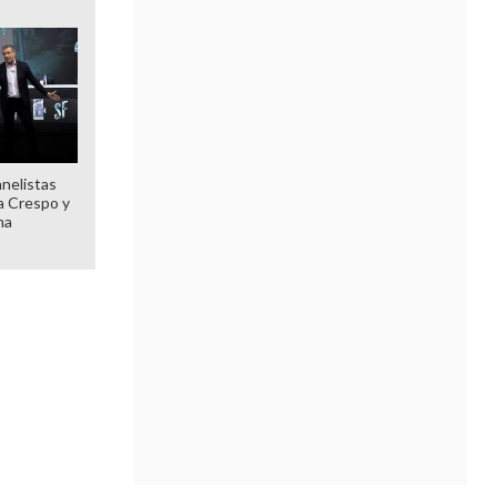
anelistas
 a Crespo y
ma