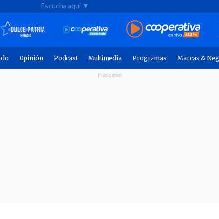
Escucha aquí ▼
ndo
Opinión
Podcast
Multimedia
Programas
Marcas & Neg