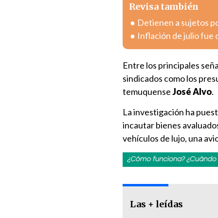
Revisa también
Detienen a sujetos po
Inflación de julio fue
Entre los principales se
sindicados como los pres
temuquense
José Alvo
.
La investigación ha puest
incautar bienes avaluado
vehículos de lujo, una avi
Las + leídas