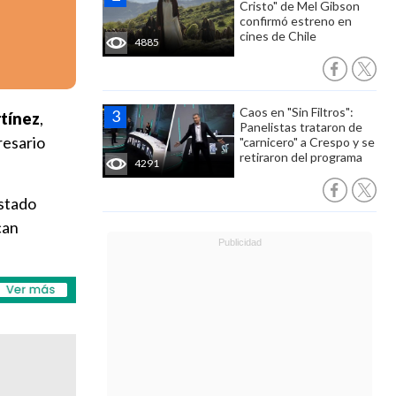
Cristo" de Mel Gibson
confirmó estreno en
cines de Chile
4885
Caos en "Sin Filtros":
rtínez
,
Panelistas trataron de
resario
"carnicero" a Crespo y se
retiraron del programa
4291
Estado
can