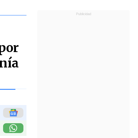
por
nía