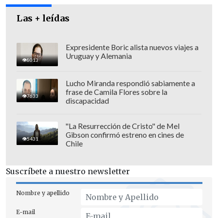
Aún así, Carabineros desafrolló
Las + leídas
diligencias autónomas
, entrevistando a
posibles testigos y verificando cámaras
Expresidente Boric alista nuevos viajes a
para poder dar con el paradero del
autor
Uruguay y Alemania
8013
del disparo
.
Lucho Miranda respondió sabiamente a
En abril del año pasado ocurrió un
frase de Camila Flores sobre la
7633
discapacidad
suceso similar
también en el Liceo
Carlos Cousiño, donde
un estudiante de
"La Resurrección de Cristo" de Mel
17 años murió afuera de ese recinto tras
Gibson confirmó estreno en cines de
5431
Chile
ser apuñalado
por un alumno de otro
colegio.
Suscríbete a nuestro newsletter
Nombre y apellido
E-mail