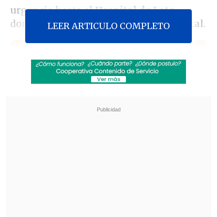
urgencia hasta el
Hospital de Lota
,
donde se encuentra
fuera de riesgo vital
.
LEER ARTICULO COMPLETO
Revisa también
Operativo en Costanera Norte dejó ocho
detenidos por conducción temeraria: Uno
marcó 184 km/h
Escolta del exministro Cordero frustró a
disparos un portonazo en Vitacura
El mayor
Arturo Obregón
, de la Tercera
Comisaría de Lota, detalló que
"familiares indicaron que el lesionado ya
encontrándose culminada la jornada
escolar y
mientras caminaba por la calle