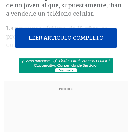
de un joven al que, supuestamente, iban
a venderle un teléfono celular.
La
presunta víctima, de 18 años
, se
presentó ante Carabineros relatando
LEER ARTICULO COMPLETO
que, mediante
redes sociales
, había
acordado la compra del aparato y fue
citado a un domicilio ubicado en la
intersección de las calles
Antonio Varas
y
Los Pinares
.
Revisa también
Carmona viajó a Cuba por segunda vez este
año y se reunió con Díaz-Canel
Megaoperativo de Carabineros y PDI dejó