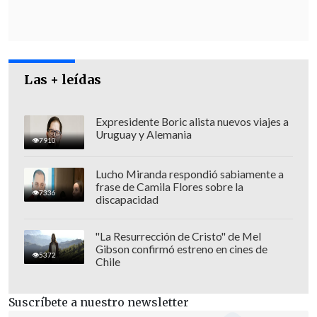
Las + leídas
Expresidente Boric alista nuevos viajes a
Uruguay y Alemania
7910
Lucho Miranda respondió sabiamente a
frase de Camila Flores sobre la
7336
discapacidad
Recogida la declaración del muchacho,
Carabineros llegó al inmueble
"La Resurrección de Cristo" de Mel
Gibson confirmó estreno en cines de
señalado
y detuvo a dos hombres,
5372
Chile
incautando además un
arma de fuego
con su respectiva munición
.
Suscríbete a nuestro newsletter