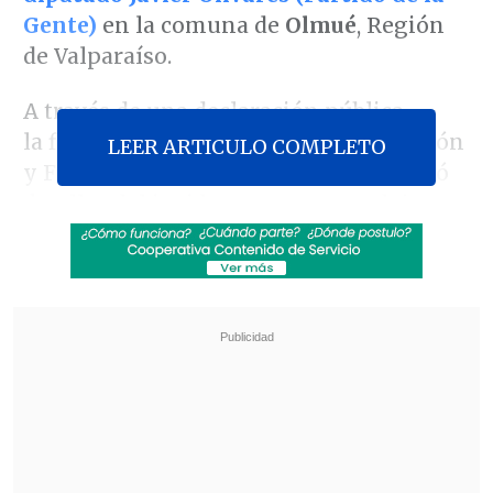
Gente)
en la comuna de
Olmué
, Región
de Valparaíso.
A través de una declaración pública,
la fiscal de turno regional de Instrucción
LEER ARTICULO COMPLETO
y Flagrancia,
Daniela Quevedo
, entregó
detalles del incidente, que se produjo en
la celebración del aniversario del
Club
Deportivo Montevideo
.
Revisa también
Con Kast e Infantino: La investidura de
Abelardo de la Espriella como presidente de
Colombia
Niña de 11 años murió por hantavirus en
Rengo