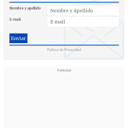
sujeto,
quien además estaba acompañado
Nombre y apellido
por
otro individuo
, quienes
empujan a la
E-mail
víctima, cayendo este al suelo, y
comienzan a agredirlo nuevamente
",
precisó Quevedo.
Política de Privacidad
Asimismo, detalló que el asesor
intervino para detener el ataque pero
"
también es agredido físicamente"
,
resultando
"ambas víctimas con lesiones
leves"
.
La fiscal concluyó que se instruyó que
tanto Olivares como su asesor fueran
trasladados hasta un hospital "con el
objeto de constatar lesiones y que (las