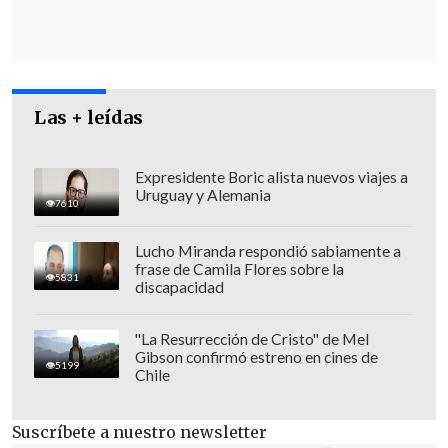
Las + leídas
Expresidente Boric alista nuevos viajes a
Uruguay y Alemania
7610
Lucho Miranda respondió sabiamente a
frase de Camila Flores sobre la
5831
discapacidad
"A consecuencia de lo anterior, tanto el
"La Resurrección de Cristo" de Mel
Gibson confirmó estreno en cines de
asesor como su abogada trasladan a la
5199
Chile
víctima hacia el exterior del
establecimiento, lugar donde
Suscríbete a nuestro newsletter
nuevamente es abordado por este