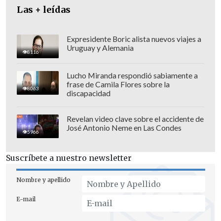
Las + leídas
"La persona aún está siendo atendida en
este momento en el recinto asistencial.
Expresidente Boric alista nuevos viajes a
Uruguay y Alemania
Iba a ser una operación de varias horas,
8116
ya que está en riesgo vital y la evolución
Lucho Miranda respondió sabiamente a
de su salud se verificará más tarde",
frase de Camila Flores sobre la
8063
añadió el persecutor.
discapacidad
Por el momento, las autoridades
Revelan video clave sobre el accidente de
continúan con las diligencias para
José Antonio Neme en Las Condes
5966
identificar a los responsables de este
violento hecho y esclarecer las
Suscríbete a nuestro newsletter
circunstancias que rodearon el incidente.
Nombre y apellido
E-mail