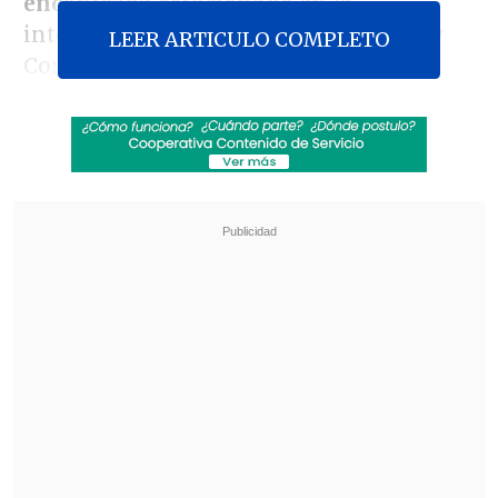
encontraba estacionado
en la
intersección de las calles Tupungato y
LEER ARTICULO COMPLETO
Corona Sueca.
Revisa también
Así fue el intento de encerrona repelido por el
escolta del exministro Cordero
Encuestas destacan popularidad de la ACOT
anunciada por Kast
Tras el ataque, personal del SAMU
trasladó al herido al Hospital San Juan de
Dios, donde
permanece en riesgo vital
.
"
La persona, de cerca de 30 años y
nacionalidad venezolana, se encontraba