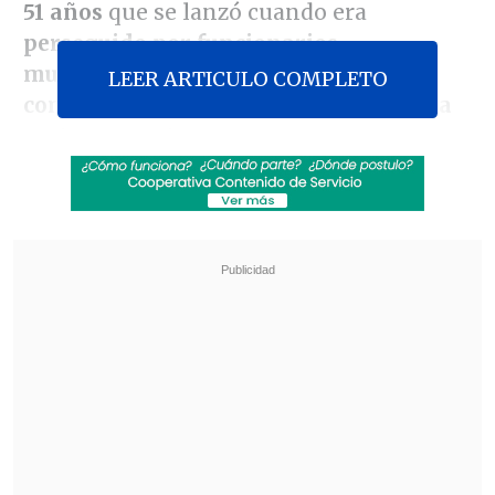
51 años
que se lanzó cuando era
perseguido por funcionarios
municipales
tras presentar un
LEER ARTICULO COMPLETO
comportamiento errático con un arma
cortopunzante.
Revisa también
Servel denunció al PDG ante Fiscalía por
irregularidades en gastos electorales
Día del Niño: Comercio se prepara con más
ventas y panoramas familiares
La inspectora
Vanessa Arias
, de la BH,
detalló que "personal Seguridad
Ciudadana de la comuna de Providencia