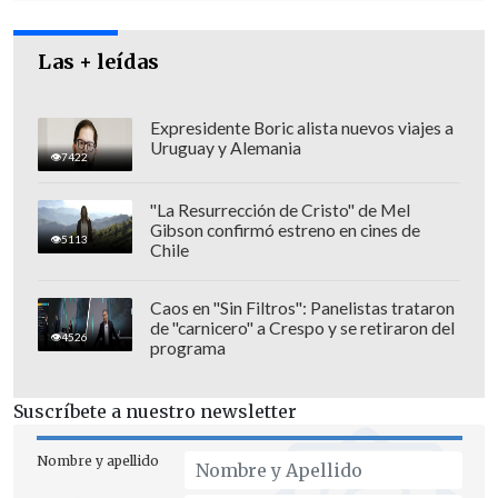
Las + leídas
Expresidente Boric alista nuevos viajes a
Uruguay y Alemania
7422
"La Resurrección de Cristo" de Mel
Gibson confirmó estreno en cines de
5113
El hombre se lanzó en Pedro de Valdivia
Chile
con Andrés Bello, pero fue arrastrado
hasta la calle Santa María, a la altura del
Caos en "Sin Filtros": Panelistas trataron
de "carnicero" a Crespo y se retiraron del
Puente Arzobispo, donde fue rescatado,
4526
programa
sin vida, por el personal de Bomberos y
GOPE.
Suscríbete a nuestro newsletter
Nombre y apellido