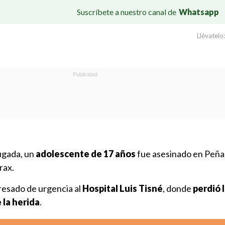
Suscríbete a nuestro canal de
Whatsapp
Llévatelo:
ugada, un
adolescente de 17 años
fue asesinado en Peñal
rax.
resado de urgencia al
Hospital Luis Tisné
, donde
perdió l
 la herida
.