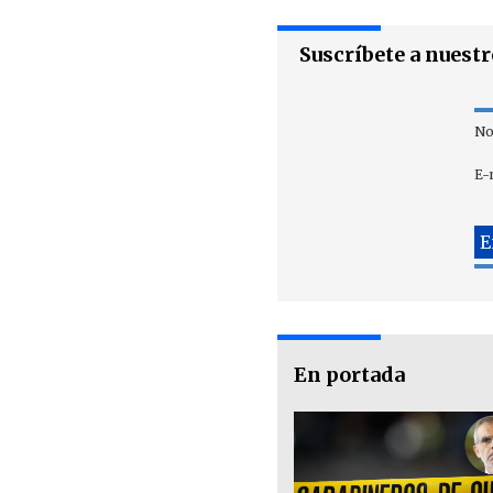
Suscríbete a nuest
No
E-
En portada