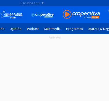
Escucha aquí ▼
ndo
Opinión
Podcast
Multimedia
Programas
Marcas & Neg