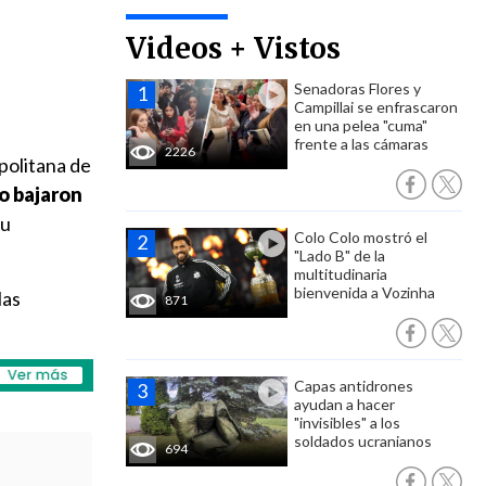
Videos + Vistos
Senadoras Flores y
Campillai se enfrascaron
en una pelea "cuma"
frente a las cámaras
2226
politana de
o bajaron
su
Colo Colo mostró el
"Lado B" de la
multitudinaria
bienvenida a Vozinha
las
871
Capas antidrones
ayudan a hacer
"invisibles" a los
soldados ucranianos
694