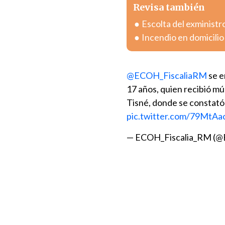
Revisa también
Escolta del exministr
Incendio en domicili
@ECOH_FiscaliaRM
se e
17 años, quien recibió múl
Tisné, donde se constató
pic.twitter.com/79MtAa
— ECOH_Fiscalia_RM (