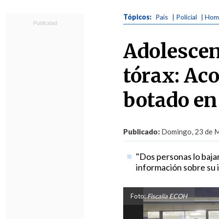
Tópicos:
País
| Policial
| Hom
Adolescen
tórax: Ac
botado en 
Publicado:
Domingo, 23 de M
"Dos personas lo bajar
información sobre su i
Foto:
Fiscalía ECOH