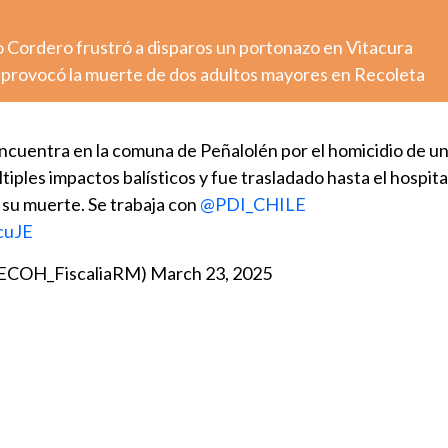
o Cordero frustró a disparos un portonazo en Vitacura
o provocó la muerte de dos adultos mayores en Recoleta
ncuentra en la comuna de Peñalolén por el homicidio de un
tiples impactos balísticos y fue trasladado hasta el hospita
 su muerte. Se trabaja con
@PDI_CHILE
cuJE
@ECOH_FiscaliaRM)
March 23, 2025