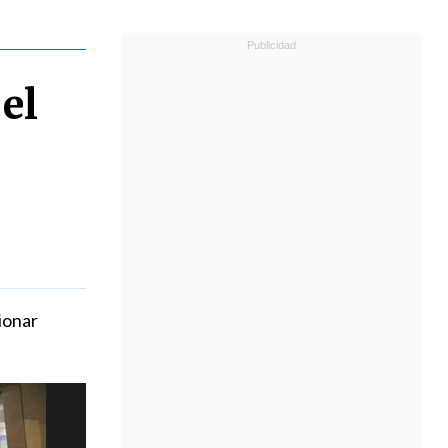
el
ionar