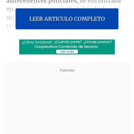
antecedentes policiales,
se encontraba
en una plaza
cuando fue abordada por
sujetos desconocidos, quienes,
LEER ARTICULO COMPLETO
premunidos con arma de fuego, le
dispararon (reiteradamente),
provocándole diversas heridas en su
región torácica,
que le provocaron la
muerte en el lugar
", informó el
subprefecto
Robert Briones
de la PDI.
Revisa también
Tras presión del oficialismo: Kast afirma que
indultos y plan de seguridad "van por carriles
separados"
Juan Carlos Reinao, exalcalde de Renaico,
cumplirá 15 años de cárcel por delitos sexuales