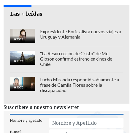
Las + leídas
Expresidente Boric alista nuevos viajes a
Uruguay y Alemania
7522
"La Resurrección de Cristo" de Mel
Gibson confirmó estreno en cines de
5179
Chile
Lucho Miranda respondió sabiamente a
frase de Camila Flores sobre la
La policía civil continúa con las
5075
discapacidad
diligencias para dar con el paradero de
los atacantes y determinar el motivo del
Suscríbete a nuestro newsletter
crimen.
Nombre y apellido
E-mail