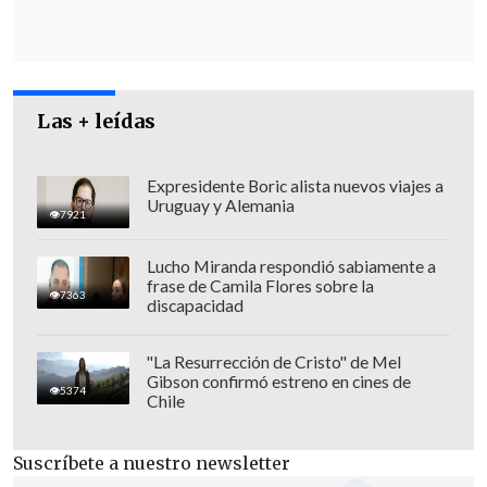
Las + leídas
El retraso se debió a que los equipos de
Expresidente Boric alista nuevos viajes a
Uruguay y Alemania
emergencia, como Bomberos y Labocar
7921
de Carabineros,
requerían de una orden
Lucho Miranda respondió sabiamente a
directa de la Fiscalía para intervenir el
frase de Camila Flores sobre la
7363
sitio del suceso
tras la emergencia
discapacidad
inicial.
"La Resurrección de Cristo" de Mel
Gibson confirmó estreno en cines de
Operativo de alta complejidad y riesgo
5374
Chile
estructural
Suscríbete a nuestro newsletter
Las maniobras de rescate comenzaron a