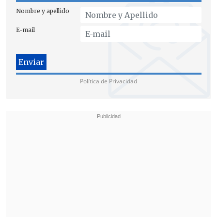
primera hora de este viernes,
Nombre y apellido
enfrentando un escenario complicado
debido al daño estructural del
E-mail
inmueble
.
"Comenzamos los trabajos alrededor de
las siete de la mañana, y
luego de seis
Política de Privacidad
horas de trabajo planificado y
coordinado
,
hemos encontrado a la
víctima
,
que era la presunta desgracia
que teníamos como meta
", detalló
Sergio
Yévenes
, tercer comandante del Cuerpo
de Bomberos de Santiago.
En esta línea, dio cuenta que "fue un
trabajo arduo,
hemos retirado gran
cantidad de toneladas de escombros
,