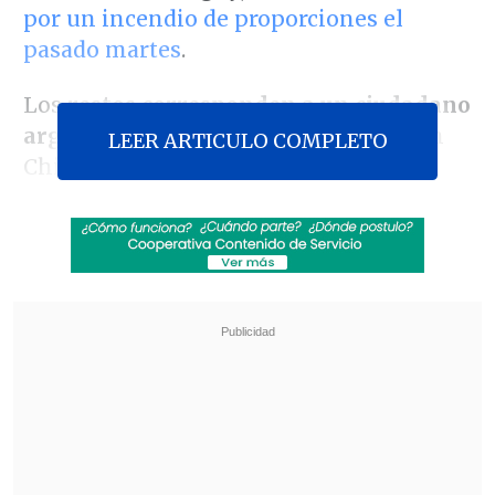
por un incendio de proporciones el
pasado martes
.
Los
restos corresponden a un ciudadano
argentino de 30 años
, quien residía en
LEER ARTICULO COMPLETO
Chile por razones de trabajo.
Revisa también
Incendio consumió un bus eléctrico del
sistema Red en Providencia
Carmona viajó a Cuba por segunda vez este
año y se reunió con Díaz-Canel
La búsqueda se activó formalmente
luego de que s
e presentara una