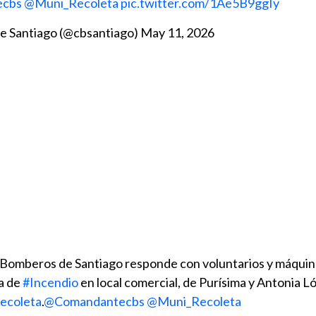
ecbs
@Muni_Recoleta
pic.twitter.com/1Ae5B9ggIy
e Santiago (@cbsantiago)
May 11, 2026
Bomberos de Santiago responde con voluntarios y máquin
a de
#Incendio
en local comercial, de Purísima y Antonia L
ecoleta
.
@Comandantecbs
@Muni_Recoleta