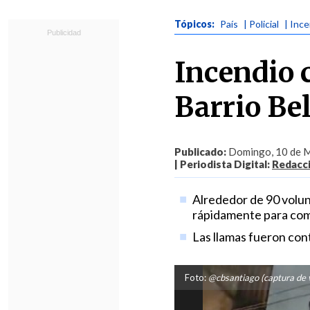
Tópicos:
País
| Policial
| Inc
Incendio 
Barrio Bel
Publicado:
Domingo, 10 de M
| Periodista Digital:
Redacc
Alrededor de 90 volu
rápidamente para comb
Las llamas fueron cont
Foto:
@cbsantiago (captura de 