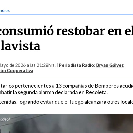
endios
consumió restobar en e
lavista
ayo de 2026 a las 21:28hrs.
| Periodista Radio:
Bryan Gálvez
ión Cooperativa
ntarios pertenecientes a 13 compañías de Bomberos acud
atir la segunda alarma declarada en Recoleta.
enidas, logrando evitar que el fuego alcanzara otros local
video)