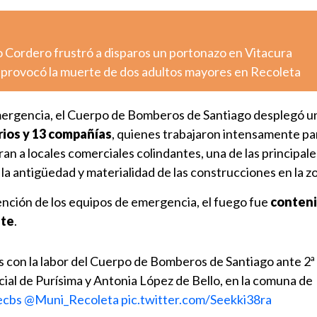
o Cordero frustró a disparos un portonazo en Vitacura
o provocó la muerte de dos adultos mayores en Recoleta
mergencia, el Cuerpo de Bomberos de Santiago desplegó u
rios y 13 compañías
, quienes trabajaron intensamente pa
ran a locales comerciales colindantes, una de las principale
a antigüedad y materialidad de las construcciones en la z
vención de los equipos de emergencia, el fuego fue
conteni
nte
.
con la labor del Cuerpo de Bomberos de Santiago ante 2ª
ial de Purísima y Antonia López de Bello, en la comuna de
ecbs
@Muni_Recoleta
pic.twitter.com/Seekki38ra