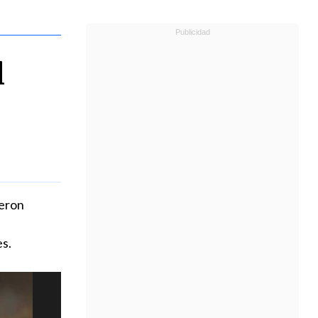
l
ieron
es.