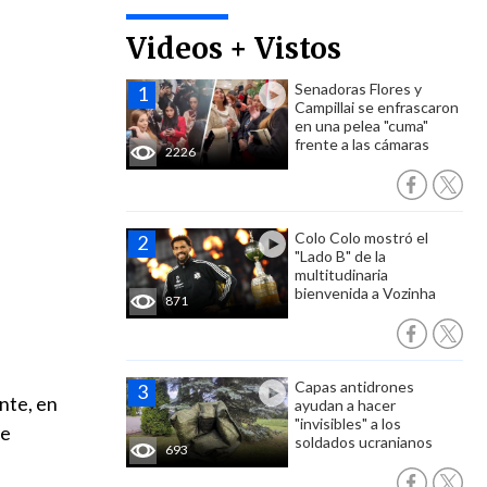
Videos + Vistos
Senadoras Flores y
Campillai se enfrascaron
en una pelea "cuma"
frente a las cámaras
2226
Colo Colo mostró el
"Lado B" de la
multitudinaria
bienvenida a Vozinha
871
Capas antidrones
nte, en
ayudan a hacer
"invisibles" a los
de
soldados ucranianos
693