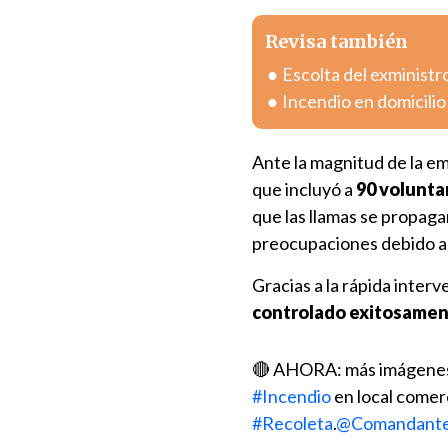
Revisa también
Escolta del exministr
Incendio en domicili
Ante la magnitud de la e
que incluyó a
90 volunta
que las llamas se propaga
preocupaciones debido a l
Gracias a la rápida inter
controlado exitosame
🔴 AHORA: más imágenes 
#Incendio
en local comerc
#Recoleta
.
@Comandant