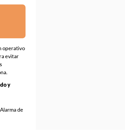
n operativo
ra evitar
s
ona.
do y
 Alarma de