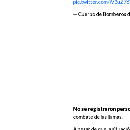
pic.twitter.com/iV3uZ76i
— Cuerpo de Bomberos d
No se registraron pers
combate de las llamas.
A pesar de que la situaci