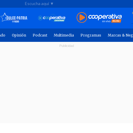
Escucha aquí ▼
ndo
Opinión
Podcast
Multimedia
Programas
Marcas & Neg