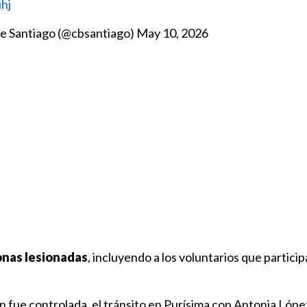
hj
e Santiago (@cbsantiago)
May 10, 2026
onas lesionadas
, incluyendo a los voluntarios que particip
ón fue controlada, el tránsito en Purísima con Antonia Lópe