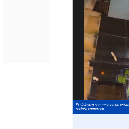
El siniestro comenzó en un esta
recinto comercial.