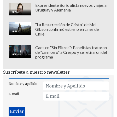
Expresidente Boric alista nuevos viajes a
Uruguay y Alemania
Una de ellas fue la de Spread
, por lo que
7266
Falabella aclaró en un comunicado que
"La Resurrección de Cristo" de Mel
su contenido "representa un volumen
Gibson confirmó estreno en cines de
4842
Chile
menor de las órdenes despachadas al día
(1%)", al tiempo que garantizó que
Caos en "Sin Filtros": Panelistas trataron
"respecto a los pedidos involucrados,
nos
de "carnicero" a Crespo y se retiraron del
4269
estamos contactando con cada cliente
programa
para dar pronta solución a su envío
".
Suscríbete a nuestro newsletter
Nombre y apellido
E-mail