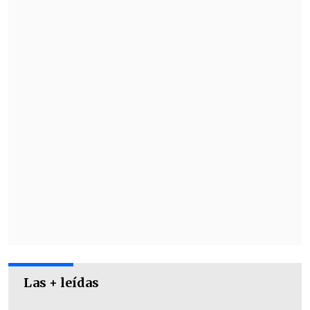
diferentes puntos de Santiago.
Controlada la emergencia horas después,
Bomberos informó que
tres de las ocho
bodegas afectadas se quemaron por
completo
.
Las + leídas