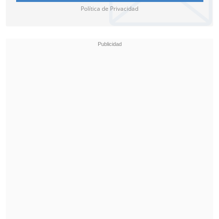
Política de Privacidad
José Luis Zalaquett,
empresario que
cuenta con una bodega en el lugar,
señaló a
Cooperativa
que "tengo un
taller de diseño y básicamente hay
varios talleres, donde se hacen muebles,