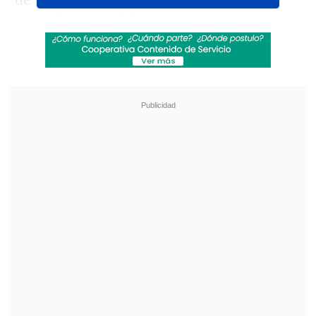
de bodegas y talleres que son
arrendados a diferentes negocios, como
el operador logístico Spread, que presta
servicios de última milla para Falabella
,
así como de textiles, de pinturas,
pegamentos, papeles.
Revisa también
Detienen a sujetos por intento de atropello a
carabineros en Peñalolén
Inflación de julio llegó a 0,1% y bajó a 12 meses
Fueron estos componentes altamente
inflamables que generaron una
enorme
columna de humo
, visible desde