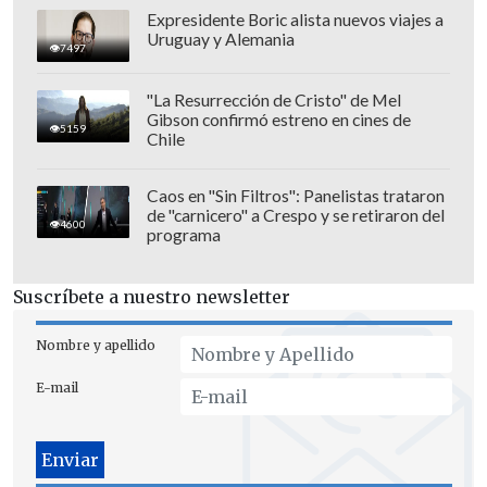
Expresidente Boric alista nuevos viajes a
Uruguay y Alemania
7497
"La Resurrección de Cristo" de Mel
Gibson confirmó estreno en cines de
5159
Chile
Caos en "Sin Filtros": Panelistas trataron
de "carnicero" a Crespo y se retiraron del
4600
programa
Suscríbete a nuestro newsletter
Nombre y apellido
La
delegada presidencial de la provincia
E-mail
de Maipo, María Francisca Rubio
,
explicó la situación: "En cualquier
momento puede haber algún pequeño