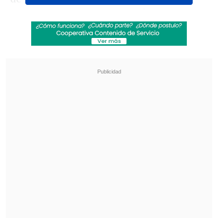
representar una amenaza de
propagación
y las labores se
concentraron en la remoción de
escombros y el control de puntos
calientes para evitar eventuales rebrotes.
Revisa también
Meteorología anuncia fuerte caída de
temperaturas y aguanieve para el fin de
semana
Hogar de Cristo busca emprendedores para
mejorar la vida de adultos mayores
Uno de los principales riesgos durante la
emergencia era que las llamas